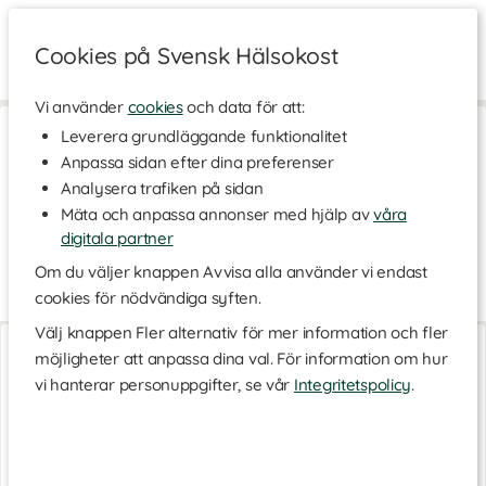
Cookies på Svensk Hälsokost
Vi använder
cookies
och data för att:
Hem
>
Livsmedel
>
Te & Kaffe
>
Detox te
Leverera grundläggande funktionalitet
Anpassa sidan efter dina preferenser
Renande detox te
Analysera trafiken på sidan
Prova ett välsmakande och välgörande detox te nästa gång du
Mäta och anpassa annonser med hjälp av
våra
vill värma dig med något alldeles extra. Vi har detox te från
olika varumärken, med blandade örter och med smaksättning
digitala partner
från friska frukter och kryddor.
Om du väljer knappen Avvisa alla använder vi endast
Teets roll inom detox
Läs mer
cookies för nödvändiga syften.
Ett detox te består av hälsosamma örter och växter, och är
Välj knappen Fler alternativ för mer information och fler
Detox Te
Pau Darco Te
särskilt anpassat för att passa vid en renande kur, så kallad
möjligheter att anpassa dina val. För information om hur
200 g
300 g
detoxkur. Detox står för detoxification och är populärt bland
vi hanterar personuppgifter, se vår
Integritetspolicy
.
personer som vill starta på ny kula för en hälsosammare tillvaro.
Under denna period är koffein inte tillåtet, och då kan ett detox te
ersätta kaffe och svart te för den som vill ha sig en värmande
och välgörande kopp under dagen. Tack vare att detox te är helt
koffeinfritt kan det avnjutas såväl på morgonen som på kvällen.