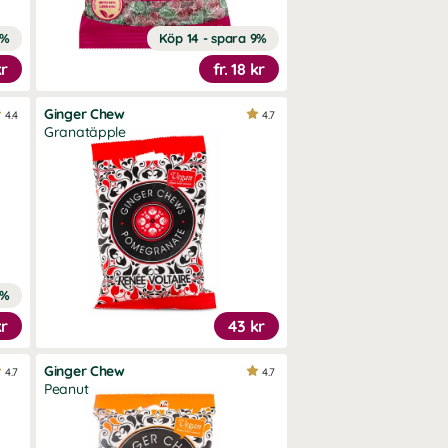
9%
Köp 14 - spara 9%
kr
fr.
18 kr
Ginger Chew
4.4
4.7
Granatäpple
9%
kr
43 kr
Ginger Chew
4.7
4.7
Peanut