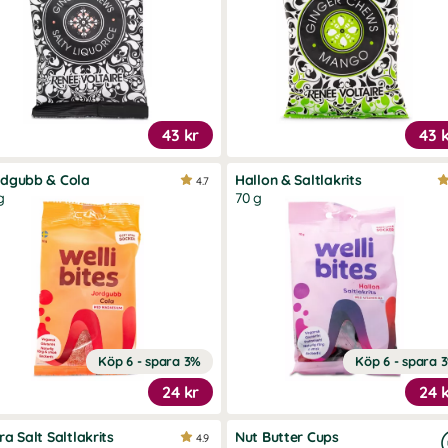
43 kr
43 
rdgubb & Cola
Hallon & Saltlakrits
4.7
g
70 g
Köp 6 - spara 3%
Köp 6 - spara 
24 kr
24 
ra Salt Saltlakrits
Nut Butter Cups
4.9