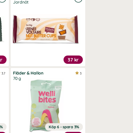
Jordnöt
kr
37 kr
Fläder & Hallon
3.7
3
70 g
3%
Köp 6 - spara 3%