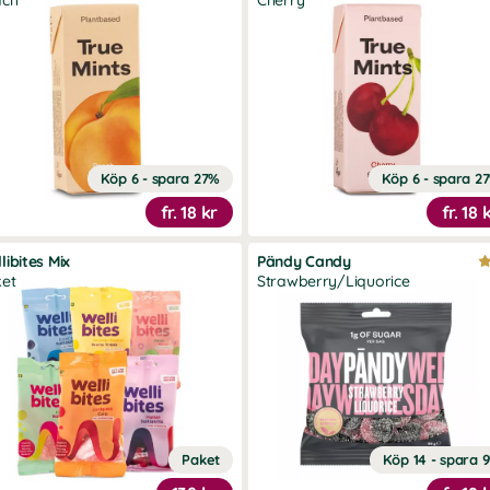
ach
Cherry
Köp 6 - spara 27%
Köp 6 - spara 2
fr.
18 kr
fr.
18 
libites Mix
Pändy Candy
et
Strawberry/Liquorice
Paket
Köp 14 - spara 