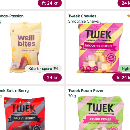
fr.
24 kr
24 
anas-Passion
Tweek Chewies
g
Smoothie Chews
Köp 6 - spara 3%
Nyh
24 kr
fr.
24 
ek Salt n Berry
Tweek Foam Fever
g
70 g