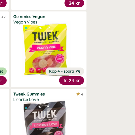
kr
24 kr
Gummies Vegan
4.2
Vegan Vibes
et
Köp 4 - spara 7%
kr
fr.
24 kr
Tweek Gummies
4
Licorice Love