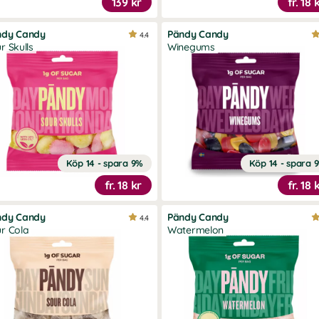
139 kr
fr.
18 
ndy Candy
Pändy Candy
4.4
r Skulls
Winegums
Köp 14 - spara 9%
Köp 14 - spara 
fr.
18 kr
fr.
18 
ndy Candy
Pändy Candy
4.4
r Cola
Watermelon