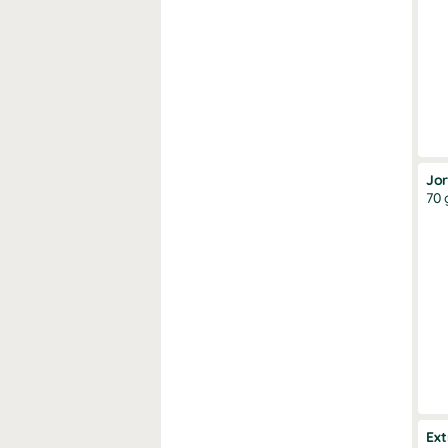
Jo
70 
Ext