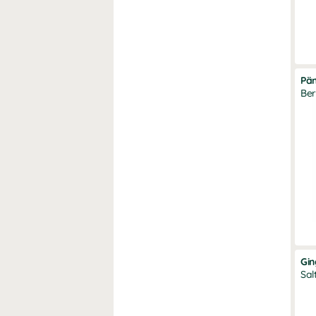
Pä
Ber
Gi
Sal