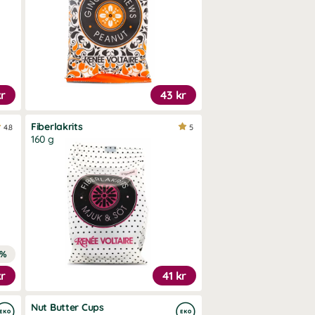
kr
43 kr
Fiberlakrits
4.8
5
160 g
3%
kr
41 kr
Nut Butter Cups