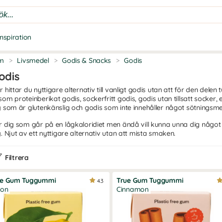
Inspiration
m
>
Livsmedel
>
Godis & Snacks
>
Godis
odis
r hittar du nyttigare alternativ till vanligt godis utan att för den del
som proteinberikat godis, sockerfritt godis, godis utan tillsatt socker,
g som är glutenkänslig och godis som inte innehåller något sötningsme
r dig som går på en lågkaloridiet men ändå vill kunna unna dig något 
g. Njut av ett nyttigare alternativ utan att mista smaken.
Filtrera
ue Gum Tuggummi
True Gum Tuggummi
4.3
ron
Cinnamon