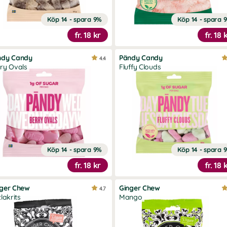
Köp 14 - spara 9%
Köp 14 - spara 
fr.
18 kr
fr.
18 
ndy Candy
Pändy Candy
4.4
ry Ovals
Fluffy Clouds
Köp 14 - spara 9%
Köp 14 - spara 
fr.
18 kr
fr.
18 
nger Chew
Ginger Chew
4.7
tlakrits
Mango