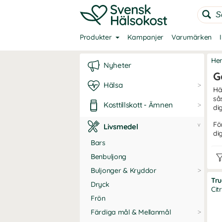
Produkter
Kampanjer
Varumärken
He
Nyheter
G
Hälsa
Hä
så
Kosttillskott - Ämnen
di
Fö
Livsmedel
di
Bars
Benbuljong
Buljonger & Kryddor
Tr
Dryck
Cit
Frön
Färdiga mål & Mellanmål