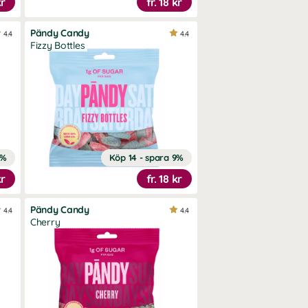
kr
fr.
18 kr
Pändy Candy
4.4
4.4
Fizzy Bottles
9%
Köp 14 - spara 9%
kr
fr.
18 kr
Pändy Candy
4.4
4.4
Cherry