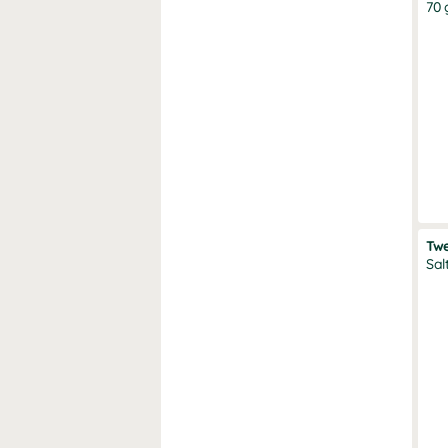
70 
Twe
Sal