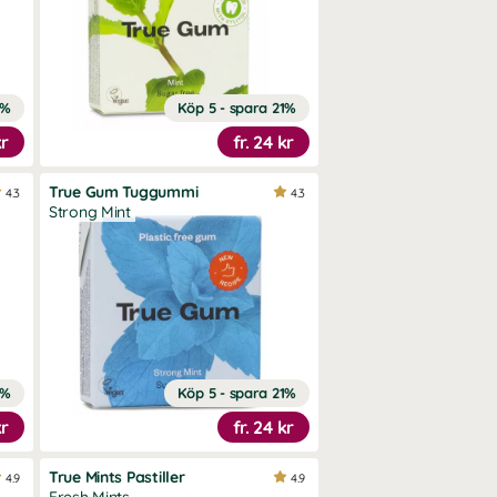
1%
Köp 5 - spara 21%
kr
fr.
24 kr
True Gum Tuggummi
4.3
4.3
Strong Mint
1%
Köp 5 - spara 21%
kr
fr.
24 kr
True Mints Pastiller
4.9
4.9