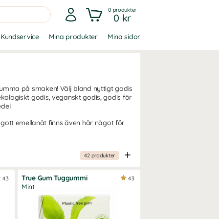
0
produkter
0 kr
Kundservice
Mina produkter
Mina sidor
en tumma på smaken! Välj bland nyttigt godis
 ekologiskt godis, veganskt godis, godis för
del.
gott emellanåt finns även här något för
42
produkter
True Gum Tuggummi
4.3
4.3
Mint