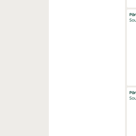
Pä
Sou
Pä
Sou