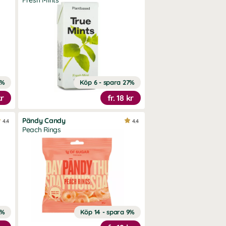
Fresh Mints
7%
Köp 6 - spara 27%
kr
fr.
18 kr
Pändy Candy
4.4
4.4
Peach Rings
9%
Köp 14 - spara 9%