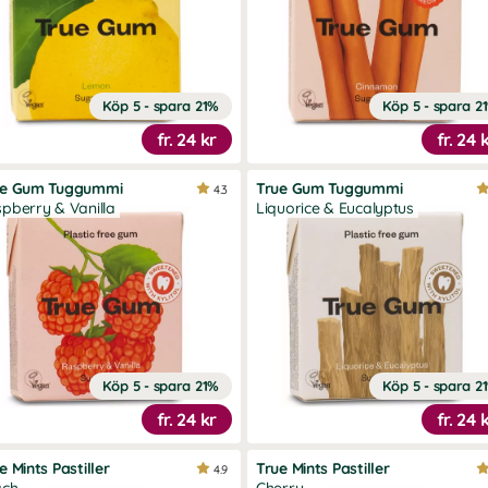
Köp 5 - spara 21%
Köp 5 - spara 2
fr.
24 kr
fr.
24 
ue Gum Tuggummi
True Gum Tuggummi
4.3
pberry & Vanilla
Liquorice & Eucalyptus
Köp 5 - spara 21%
Köp 5 - spara 2
fr.
24 kr
fr.
24 
e Mints Pastiller
True Mints Pastiller
4.9