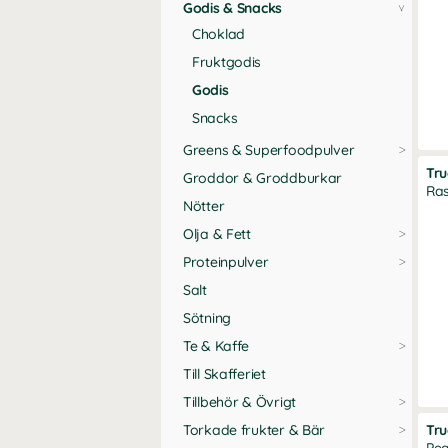
Godis & Snacks
Choklad
Fruktgodis
Godis
Snacks
Greens & Superfoodpulver
Tr
Groddor & Groddburkar
Ras
Nötter
Olja & Fett
Proteinpulver
Salt
Sötning
Te & Kaffe
Till Skafferiet
Tillbehör & Övrigt
Torkade frukter & Bär
Tru