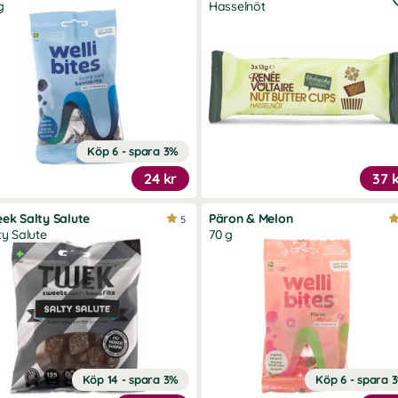
g
Hasselnöt
Köp 6 - spara 3%
24 kr
37 
ek Salty Salute
Päron & Melon
5
ty Salute
70 g
Köp 14 - spara 3%
Köp 6 - spara 