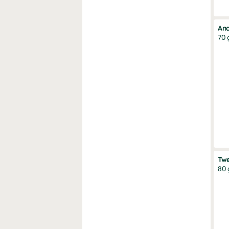
An
70 
Twe
80 