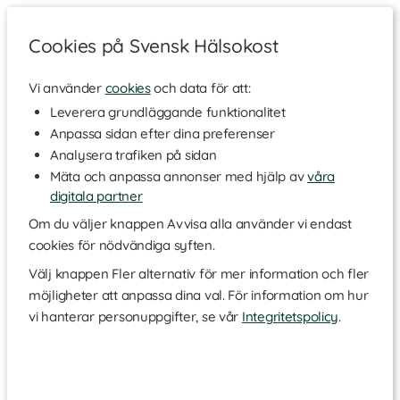
Cookies på Svensk Hälsokost
Vi använder
cookies
och data för att:
Hem
>
Varumärken
Leverera grundläggande funktionalitet
Anpassa sidan efter dina preferenser
L-Argiplex
Analysera trafiken på sidan
Mäta och anpassa annonser med hjälp av
våra
digitala partner
L-Argiplex har sålt kosttillskott för energi, bättre cirkulation och
funktion i kärlekslivet i över 15 år. Produkterna riktar sig både till
Om du väljer knappen Avvisa alla använder vi endast
män och kvinnor. Forskning och utveckling är något som hela
cookies för nödvändiga syften.
tiden går framåt och L-Argiplex produkter har utvecklats under
tiden. De är nu inne på tredje generationens L-Argiplex, L-
Välj knappen Fler alternativ för mer information och fler
Argiplex Total. L-Argiplex bygger på en väl balanserad
möjligheter att anpassa dina val. För information om hur
sammansättning som med substanser i synergi med varandra
vi hanterar personuppgifter, se vår
Integritetspolicy
.
ökar bildandet av kväveoxid. Det behövs för att hålla god
blodcirkulation, vilket kan ge stimulans till svällfunktionen i de
genitala kroppsdelarna. De flesta som använder L-Argiplex
upplever bättre energi, cirkulation och att njutningen förhöjs.