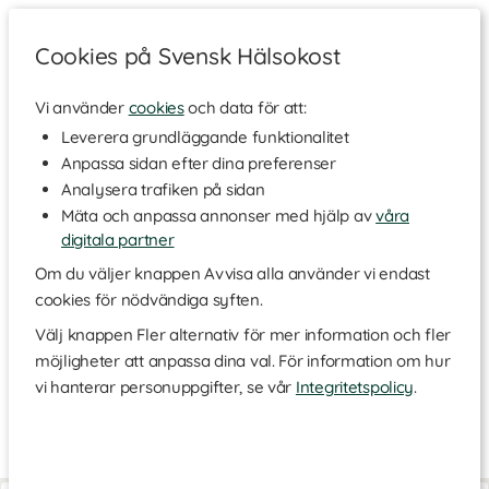
Cookies på Svensk Hälsokost
Vi använder
cookies
och data för att:
Hem
>
Varumärken
Leverera grundläggande funktionalitet
Anpassa sidan efter dina preferenser
Rå Hygge
Analysera trafiken på sidan
Mäta och anpassa annonser med hjälp av
våra
digitala partner
Rå Hygge är ett svenskt varumärke som kombinerar ekologiskt
specialkaffe med svampextrakt för att ge dig en unik
Om du väljer knappen Avvisa alla använder vi endast
kaffeupplevelse. Kaffet är lågsyrligt, mjukt och balanserat och
cookies för nödvändiga syften.
en utmärkt val för dig som söker ett alternativ till traditionellt
kaffe. Med ett mikrorosteri i södra Sverige och bönor från små
Välj knappen Fler alternativ för mer information och fler
ekologiska kooperativ i Peru, erbjuder Rå Hygge kaffe som är
möjligheter att anpassa dina val. För information om hur
skonsamt för både mage och smaklökar. Varje kopp innehåller
vi hanterar personuppgifter, se vår
Integritetspolicy
.
160 mg svampextrakt, vilket ger kaffet en djup umamismak och
en balanserad koffeineffekt. Du hittar även flytande
svampextrakt. Utforska sortimentet här!