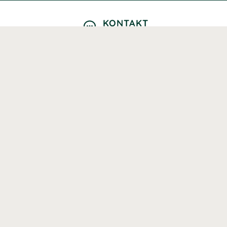
KONTAKT
Kontaktformulär
TELEFON
0220601040
Vardagar: 09:00-12:00
E-POST
info@svenskhalsokost.se
MINA SIDOR
Logga in