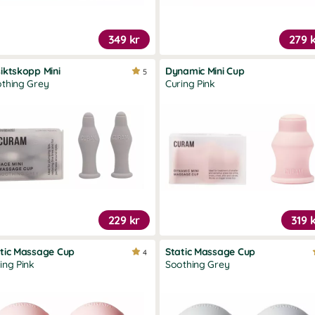
349 kr
279 
iktskopp Mini
Dynamic Mini Cup
5
thing Grey
Curing Pink
229 kr
319 
tic Massage Cup
Static Massage Cup
4
ing Pink
Soothing Grey