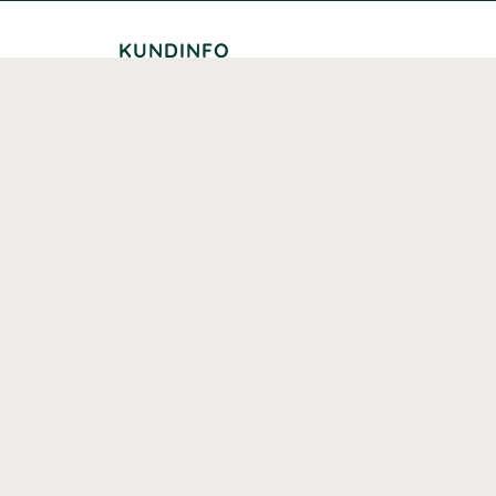
KUNDINFO
Leverans
Betalning
Returer
Köpvillkor
Kundklubb
Studentrabatt
Seniorrabatt
Kontaktuppgifter Läkemedelsverket