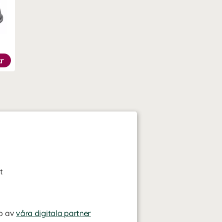
kr
t
p av
våra digitala partner