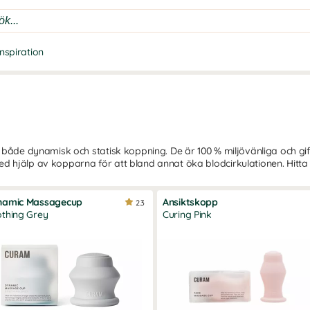
Inspiration
r både dynamisk och statisk koppning. De är 100 % miljövänliga och g
d hjälp av kopparna för att bland annat öka blodcirkulationen. Hitt
namic Massagecup
Ansiktskopp
2.3
thing Grey
Curing Pink