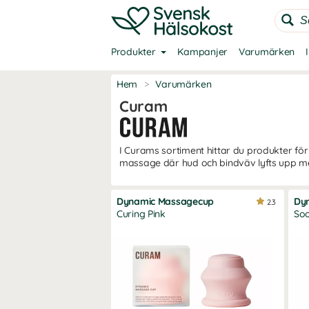
Produkter
Kampanjer
Varumärken
Hem
>
Varumärken
Curam
I Curams sortiment hittar du produkter fö
massage där hud och bindväv lyfts upp me
Dynamic Massagecup
Dy
2.3
Curing Pink
Soo