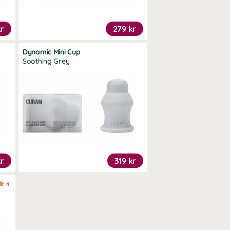
kr
279 kr
Dynamic Mini Cup
Soothing Grey
kr
319 kr
4