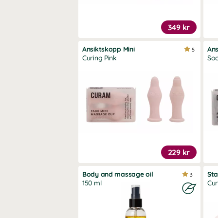
349 kr
Ansiktskopp Mini
Ans
5
Curing Pink
Soo
229 kr
Body and massage oil
Sta
3
150 ml
Cur