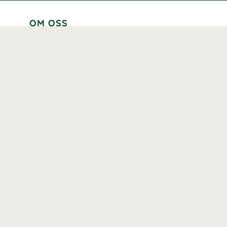
OM OSS
Lär känna oss
Vår historia
Våra varumärken
Hållbarhet
Tillgänglighet
Prenumerera
Våra märkningar och certifieringar
Våra hälsoinspiratörer
Karriär
Samarbeten