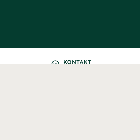
KONTAKT
Kontaktformulär
TELEFON
0220601040
Vardagar: 09:00-12:00
E-POST
info@svenskhalsokost.se
MINA SIDOR
Logga in