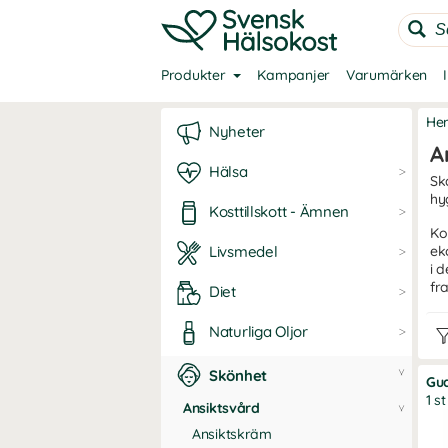
Produkter
Kampanjer
Varumärken
He
Nyheter
A
Hälsa
Sk
hy
Kosttillskott - Ämnen
Ko
Livsmedel
ek
i 
fr
Diet
Naturliga Oljor
Skönhet
Gu
1 st
Ansiktsvård
Ansiktskräm