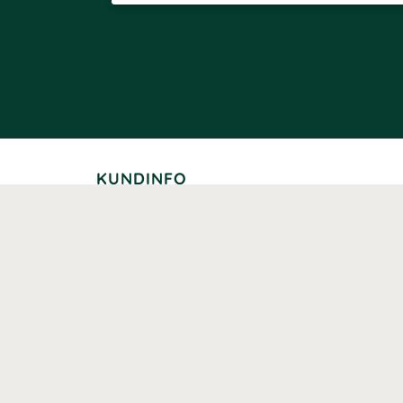
KUNDINFO
Leverans
Betalning
Returer
Köpvillkor
Kundklubb
Studentrabatt
Seniorrabatt
Kontaktuppgifter Läkemedelsverket