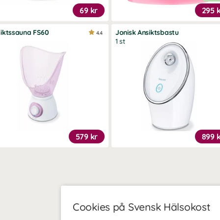
69 kr
295 
iktssauna FS60
Jonisk Ansiktsbastu
4.4
1 st
579 kr
899 
Cookies på Svensk Hälsokost