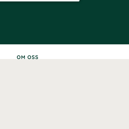
OM OSS
Lär känna oss
Vår historia
Våra varumärken
Hållbarhet
Tillgänglighet
Prenumerera
Våra märkningar och certifieringar
Våra hälsoinspiratörer
Karriär
Samarbeten