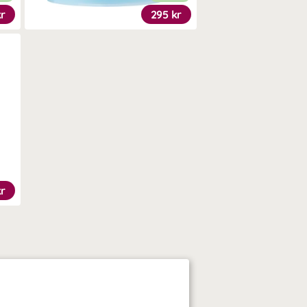
kr
295 kr
kr