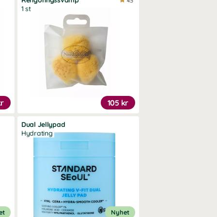
Rengöringssvamp
4.5
1 st
kr
105 kr
Dual Jellypad
Hydrating
et
Nyhet