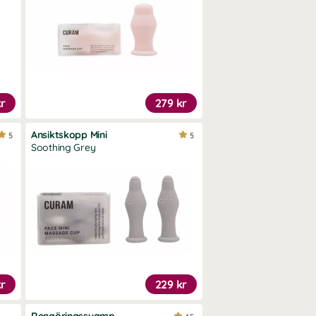
kr
279 kr
Ansiktskopp Mini
5
5
Soothing Grey
kr
229 kr