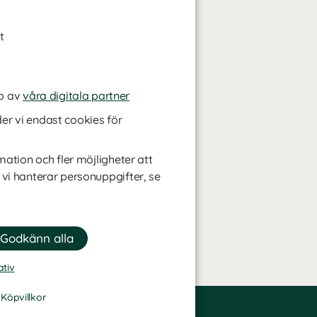
t
p av
våra digitala partner
r vi endast cookies för
mation och fler möjligheter att
 vi hanterar personuppgifter, se
ativ
-
Köpvillkor