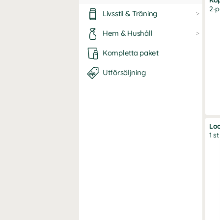
Kop
2-
Livsstil & Träning
Hem & Hushåll
Kompletta paket
Utförsäljning
Loo
1 st