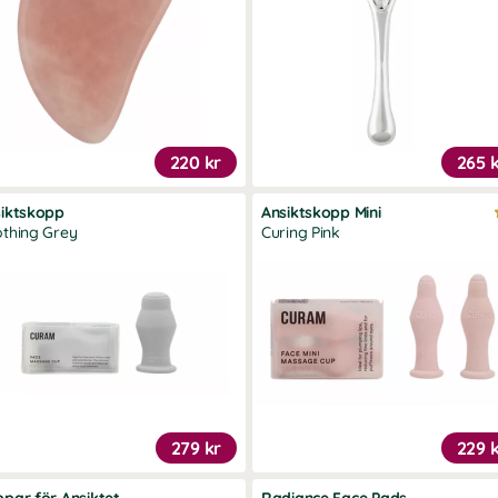
220 kr
265 
iktskopp
Ansiktskopp Mini
thing Grey
Curing Pink
279 kr
229 