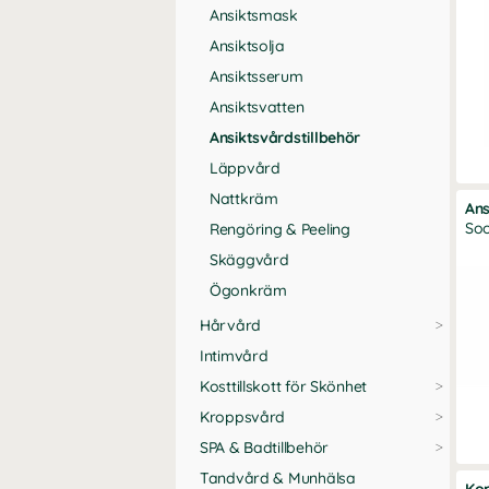
Ansiktsmask
Ansiktsolja
Ansiktsserum
Ansiktsvatten
Ansiktsvårdstillbehör
Läppvård
Nattkräm
Ans
Soo
Rengöring & Peeling
Skäggvård
Ögonkräm
Hårvård
Intimvård
Kosttillskott för Skönhet
Kroppsvård
SPA & Badtillbehör
Tandvård & Munhälsa