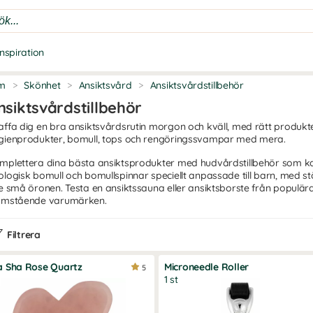
Inspiration
m
>
Skönhet
>
Ansiktsvård
>
Ansiktsvårdstillbehör
nsiktsvårdstillbehör
affa dig en bra ansiktsvårdsrutin morgon och kväll, med rätt produkter 
gienprodukter, bomull, tops och rengöringssvampar med mera.
mplettera dina bästa ansiktsprodukter med hudvårdstillbehör som kan
ologisk bomull och bomullspinnar speciellt anpassade till barn, med stö
de små öronen. Testa en ansiktssauna eller ansiktsborste från populär
amstående varumärken.
Filtrera
a Sha Rose Quartz
Microneedle Roller
5
1 st