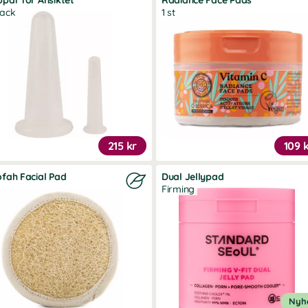
par för Ansiktet
Radiance Face Pads
pack
1 st
215 kr
109 
fah Facial Pad
Dual Jellypad
Firming
Nyh