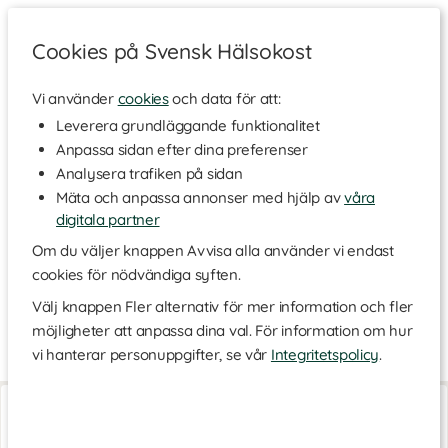
Cookies på Svensk Hälsokost
Vi använder
cookies
och data för att:
Hem
>
Varumärken
Leverera grundläggande funktionalitet
Anpassa sidan efter dina preferenser
HEEY
Analysera trafiken på sidan
Mäta och anpassa annonser med hjälp av
våra
digitala partner
HEEY erbjuder plantbaserat och veganskt protein i flera goda
smaker. Med inspiration från resor och ett stort intresse för
Om du väljer knappen Avvisa alla använder vi endast
hälsa har grundarna funnit kärleken till bowls, shakes och
cookies för nödvändiga syften.
smoothies och därför skapat ett protein som passar perfekt för
det och som smakar riktigt gott. Perfekt som mellanmål, som en
Välj knappen Fler alternativ för mer information och fler
energiboost samt före och efter träning. Produkterna från HEEY
möjligheter att anpassa dina val. För information om hur
är producerade i Sverige. Se vårt utbud nedan!
vi hanterar personuppgifter, se vår
Integritetspolicy
.
Vegan Protein 500 g
Vegan Protein 500 g
Jordgubb
Vanilj