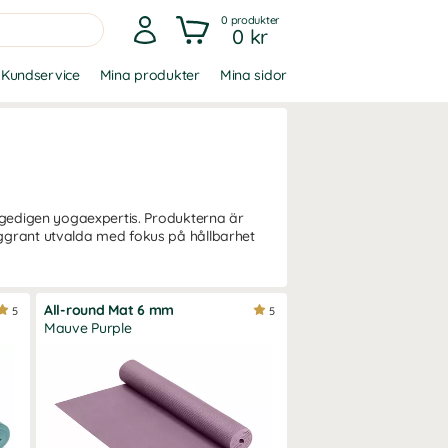
0
produkter
0 kr
Kundservice
Mina produkter
Mina sidor
h gedigen yogaexpertis. Produkterna är
oggrant utvalda med fokus på hållbarhet
All-round Mat 6 mm
5
5
Mauve Purple