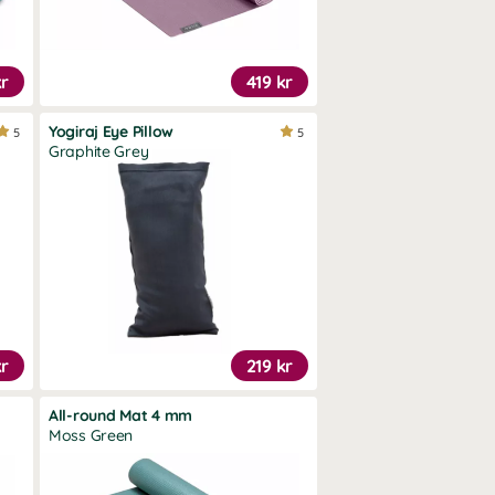
kr
419 kr
Yogiraj Eye Pillow
5
5
Graphite Grey
kr
219 kr
All-round Mat 4 mm
Moss Green