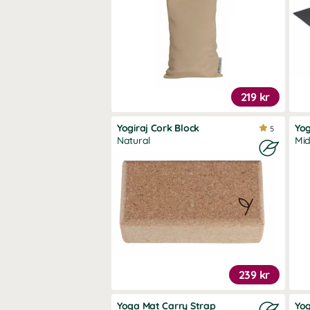
219 kr
Yogiraj Cork Block
Yog
5
Natural
Mid
239 kr
Yoga Mat Carry Strap
Yog