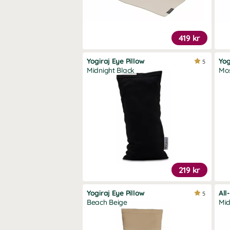
419 kr
Yogiraj Eye Pillow
Yog
5
Midnight Black
Mo
219 kr
Yogiraj Eye Pillow
All
5
Beach Beige
Mid