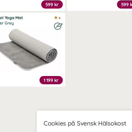
599 kr
599 
ol Yoga Mat
4
ver Grey
1 199 kr
Cookies på Svensk Hälsokost