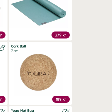
kr
379 kr
Cork Ball
7 cm
kr
189 kr
Yoga Mat Bag