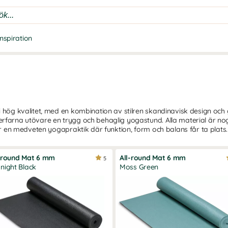
Inspiration
i hög kvalitet, med en kombination av stilren skandinavisk design oc
erfarna utövare en trygg och behaglig yogastund. Alla material är n
för en medveten yogapraktik där funktion, form och balans får ta plats.
-round Mat 6 mm
All-round Mat 6 mm
5
night Black
Moss Green