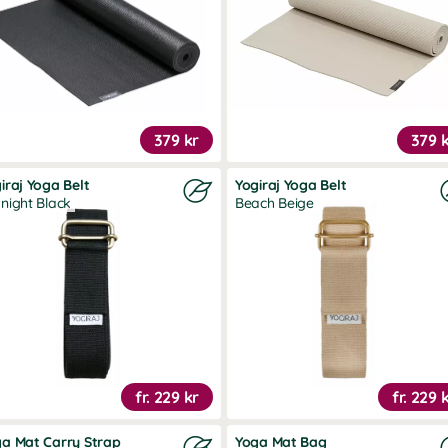
379 kr
379 
iraj Yoga Belt
Yogiraj Yoga Belt
night Black
Beach Beige
fr.
229 kr
fr.
229 
a Mat Carry Strap
Yoga Mat Bag