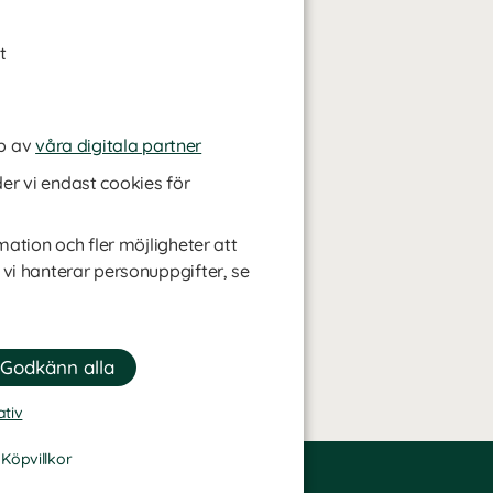
t
p av
våra digitala partner
r vi endast cookies för
mation och fler möjligheter att
 vi hanterar personuppgifter, se
ativ
-
Köpvillkor