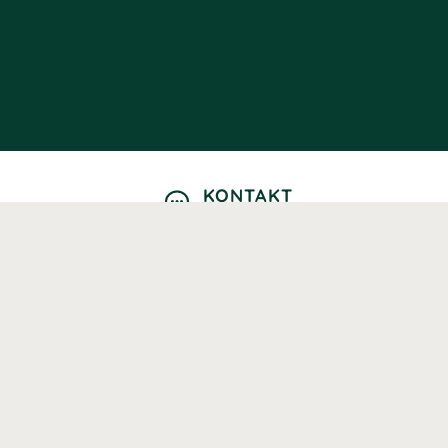
KONTAKT
Kontaktformulär
TELEFON
0220601040
Vardagar: 09:00-12:00
E-POST
info@svenskhalsokost.se
MINA SIDOR
Logga in