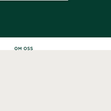
OM OSS
Lär känna oss
Vår historia
Våra varumärken
Hållbarhet
Tillgänglighet
Prenumerera
Våra märkningar och certifieringar
Våra hälsoinspiratörer
Karriär
Samarbeten