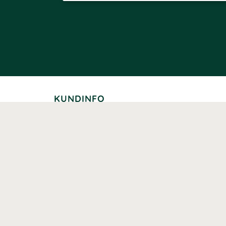
KUNDINFO
Leverans
Betalning
Returer
Köpvillkor
Kundklubb
Studentrabatt
Seniorrabatt
Kontaktuppgifter Läkemedelsverket