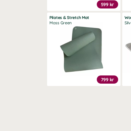
599 kr
Pilates & Stretch Mat
Wo
Moss Green
Sil
799 kr