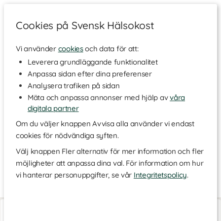
Cookies på Svensk Hälsokost
Vi använder
cookies
och data för att:
Hem
>
Varumärken
Leverera grundläggande funktionalitet
Anpassa sidan efter dina preferenser
Drop of Mindfulness
Analysera trafiken på sidan
Mäta och anpassa annonser med hjälp av
våra
digitala partner
Drop Of Mindfulness är ett klädmärke skapat av kvinnor för
kvinnor, med träningskläder som är både funktionella och
Om du väljer knappen Avvisa alla använder vi endast
snygga. De är designade för att passa både dina träningspass
cookies för nödvändiga syften.
och vardagliga rutiner, för att du ska känna dig bekväm och
självsäker oavsett aktivitet. Kläderna framhäver dina former
Välj knappen Fler alternativ för mer information och fler
och stöttar dig när du jobbar mot dina mål. Upptäck
möjligheter att anpassa dina val. För information om hur
sortimentet här och hitta plaggen som får dig att må bra i din
vi hanterar personuppgifter, se vår
Integritetspolicy
.
egen kropp!
Maya Sports Bra
Flow Seamless Bra