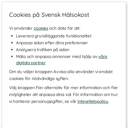
Cookies på Svensk Hälsokost
Vi använder
cookies
och data för att:
Hem
>
Varumärken
Leverera grundläggande funktionalitet
Anpassa sidan efter dina preferenser
BioCare
Analysera trafiken på sidan
Mäta och anpassa annonser med hjälp av
våra
digitala partner
BioCare kosttilskud er et oplagt valg, hvis du ønsker produkter
af høj kvalitet, som let optages og støtter din krop bedst muligt.
Om du väljer knappen Avvisa alla använder vi endast
BioCare har fokus på at skabe innovative løsninger, der følger
cookies för nödvändiga syften.
med tidens behov og ønsker, så du trygt kan vælge det, der
passer dig bedst. Sortimentet byder på alt fra kapsler og pulver
Välj knappen Fler alternativ för mer information och fler
til flydende former som olier, så det er let at finde en løsning, der
möjligheter att anpassa dina val. För information om hur
passer ind i din hverdag. Har du brug for et ekstra boost til
vi hanterar personuppgifter, se vår
Integritetspolicy
.
huden, ønsker mere energi, eller vil du støtte din krop i
overgangsalderen, har BioCare et tilskud, der passer til dig.
Kvalitetssäkrade produkter med hög biotillgänglighet
Läs mer
Kvalitet, innovation och utbildning är tre värdeord som BioCare