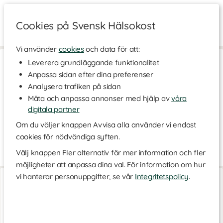
Cookies på Svensk Hälsokost
Vi använder
cookies
och data för att:
Hem
>
Livsmedel
>
Te & Kaffe
>
Svart te
Leverera grundläggande funktionalitet
Anpassa sidan efter dina preferenser
Svart te
Analysera trafiken på sidan
Det svarta teet är en klassiker och den tesort vi i Sverige dricker
Mäta och anpassa annonser med hjälp av
våra
mest av. Svart te har druckits i åtminstone 2 000 år och
framställs från busken Camellia sinensis som också kallas för
digitala partner
tebuske. Den kraftfulla aromen kommer av att tebladen tillåts
Om du väljer knappen Avvisa alla använder vi endast
oxidera när bladen torkas. Under denna kategori hittar du olika
cookies för nödvändiga syften.
smakvarianter av det klassiska svarta teet.
Välj knappen Fler alternativ för mer information och fler
Är svart te nyttigt?
Läs mer
möjligheter att anpassa dina val. För information om hur
Det svarta teet
kommer från tebusken och när det plockats
Löste Körsbärsdröm
Earl Grey EKO
vi hanterar personuppgifter, se vår
Integritetspolicy
.
tillåts det att torka och oxidera. Oxideringen gör att tebladen blir
100 g
20 påsar
mörkare och mörkare och till sist är de nästan helt svarta. Teblad
innehåller antioxidanter som har en skyddande effekt på
kroppens celler mot fria radikaler. Skillnaden mellan svart te och
grönt te är att det gröna teet innehåller lite mer av de nyttiga