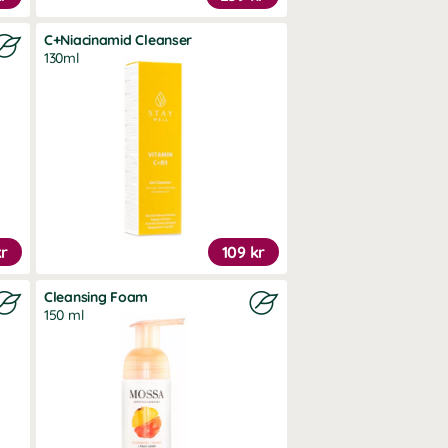
C+Niacinamid Cleanser
130ml
kr
109 kr
Cleansing Foam
150 ml