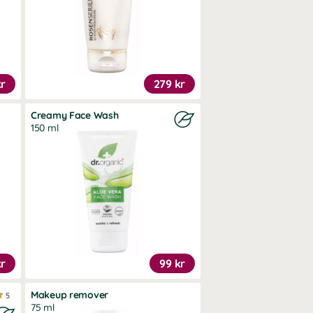
kr
279 kr
Creamy Face Wash
150 ml
kr
99 kr
Makeup remover
5
75 ml