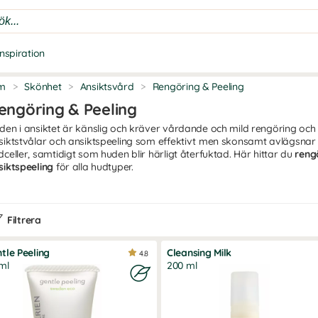
Inspiration
m
>
Skönhet
>
Ansiktsvård
>
Rengöring & Peeling
engöring & Peeling
den i ansiktet är känslig och kräver vårdande och mild rengöring och p
siktstvålar och ansiktspeeling som effektivt men skonsamt avlägsna
dceller, samtidigt som huden blir härligt återfuktad. Här hittar du
reng
siktspeeling
för alla hudtyper.
turlig ansiktsrengöring
iktet är nästan alltid exponerat och utsätts dagligen för väder och vi
Filtrera
ålande och välmående hud och utgör grunden i hudvårdsrutinen. Gen
celler blir det lättare för huden att ta upp efterföljande serum och 
tle Peeling
Cleansing Milk
4.8
enna kategori hittar du rengöringsprodukter och peeling produkter för 
ml
200 ml
blemhy samt känslig hy. Här finns ett stort utbud av ekologisk ansik
lper dig att effektivt rengöra och exfoliera ansiktet.