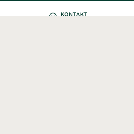
KONTAKT
Kontaktformulär
TELEFON
0220601040
Vardagar: 09:00-12:00
E-POST
info@svenskhalsokost.se
MINA SIDOR
Logga in