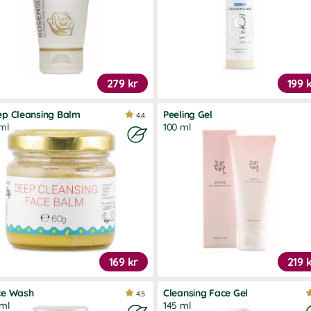
279 kr
199 
p Cleansing Balm
Peeling Gel
4.4
ml
100 ml
169 kr
219 
ce Wash
Cleansing Face Gel
4.5
ml
145 ml