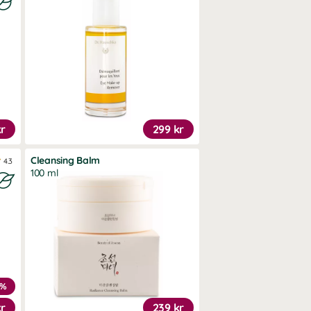
kr
299 kr
Cleansing Balm
4.3
100 ml
5%
kr
239 kr