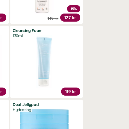
15%
kr
127 kr
149 kr
Cleansing Foam
130ml
kr
119 kr
Dual Jellypad
Hydrating