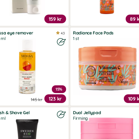
159 kr
89 
ssa eye remover
Radiance Face Pads
4.3
 ml
1 st
15%
123 kr
109 
145 kr
sh & Shave Gel
Dual Jellypad
 ml
Firming