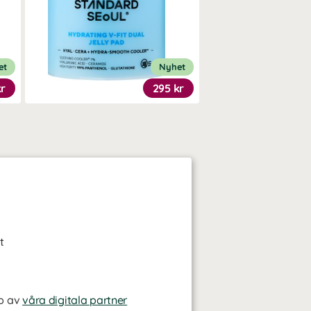
et
Nyhet
kr
295 kr
t
p av
våra digitala partner