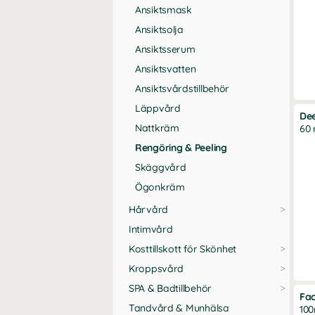
Ansiktsmask
Ansiktsolja
Ansiktsserum
Ansiktsvatten
Ansiktsvårdstillbehör
Läppvård
Dee
Nattkräm
60 
Rengöring & Peeling
Skäggvård
Ögonkräm
Hårvård
Intimvård
Kosttillskott för Skönhet
Kroppsvård
SPA & Badtillbehör
Fa
Tandvård & Munhälsa
100