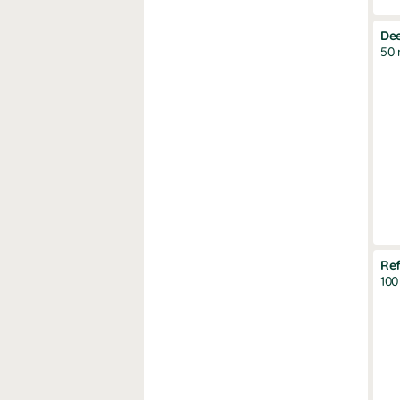
De
50 
Ref
100