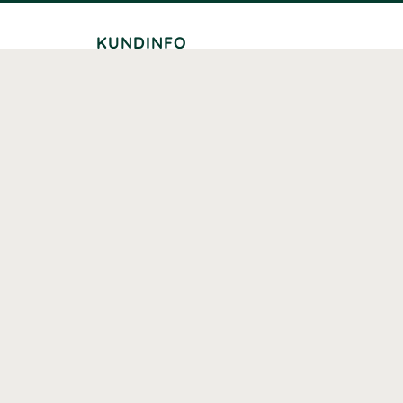
KUNDINFO
Leverans
Betalning
Returer
Köpvillkor
Kundklubb
Studentrabatt
Seniorrabatt
Kontaktuppgifter Läkemedelsverket