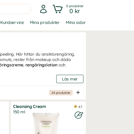
0
produkter
0 kr
Kundservice
Mina produkter
Mina sidor
eeling. Här hittar du ansiktsrengöring,
r smuts, rester från makeup och döda
öringscreme
,
rengöringslotion
och
Läs mer
nd. Rengöring är därför a och o för en
24
produkter
om att avlägsna smink, smuts och döda
ansiktskräm som dagkräm eller nattkräm.
Cleansing Cream
4.7
torr hy, blandhy, normal hy, fet hy,
150 ml
tsrengöring för män och kvinnor, som