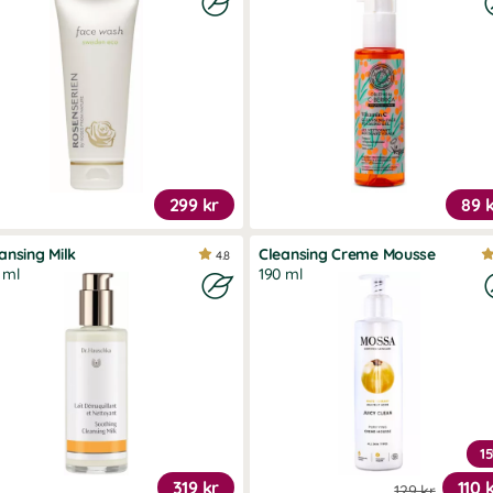
299 kr
89 
ansing Milk
Cleansing Creme Mousse
4.8
 ml
190 ml
1
319 kr
110 
129 kr