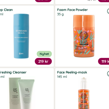
ep Clean
Foam Face Powder
ml
35 g
Nyhet
219 kr
119 
reshing Cleanser
Face Peeling-mask
 ml
145 ml