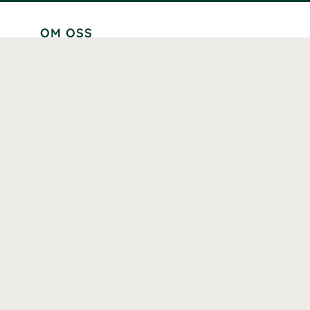
OM OSS
Lär känna oss
Vår historia
Våra varumärken
Hållbarhet
Tillgänglighet
Prenumerera
Våra märkningar och certifieringar
Våra hälsoinspiratörer
Karriär
Samarbeten