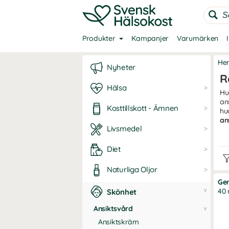
Produkter
Kampanjer
Varumärken
He
Nyheter
R
Hälsa
Hu
an
Kosttillskott - Ämnen
hu
an
Livsmedel
Na
Diet
Ans
str
Naturliga Oljor
hud
Gen
I d
40 
Skönhet
pro
hjä
Ansiktsvård
Ansiktskräm