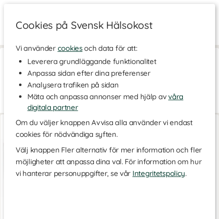
Cookies på Svensk Hälsokost
Vi använder
cookies
och data för att:
Hem
>
Naturliga Oljor
>
DIY Färdiga Kit
Leverera grundläggande funktionalitet
Anpassa sidan efter dina preferenser
DIY Färdiga Kit
Analysera trafiken på sidan
Do It Yourself – men få lite hjälp på traven! Här hittar du färdiga
Mäta och anpassa annonser med hjälp av
våra
kit med eteriska oljor för hud och hår.
digitala partner
Hårolja Kur
Ansiktsserum DIY
Om du väljer knappen Avvisa alla använder vi endast
Paket
Paket
cookies för nödvändiga syften.
Välj knappen Fler alternativ för mer information och fler
möjligheter att anpassa dina val. För information om hur
vi hanterar personuppgifter, se vår
Integritetspolicy
.
Paket
Paket
275 kr
475 kr