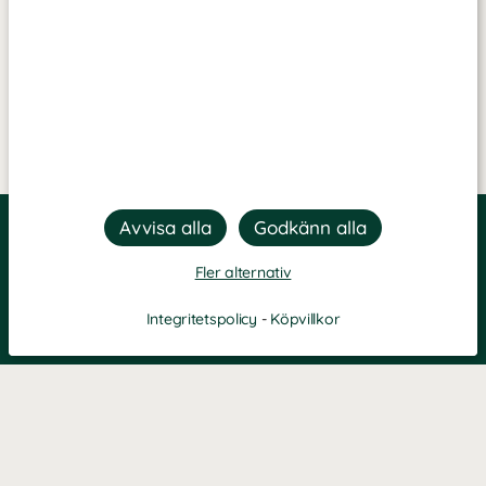
Fler alternativ
Integritetspolicy
-
Köpvillkor
Filtrera
Popularitet