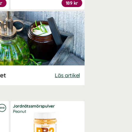
kr
189 kr
ret
Läs artikel
Jordnötssmörspulver
Peanut