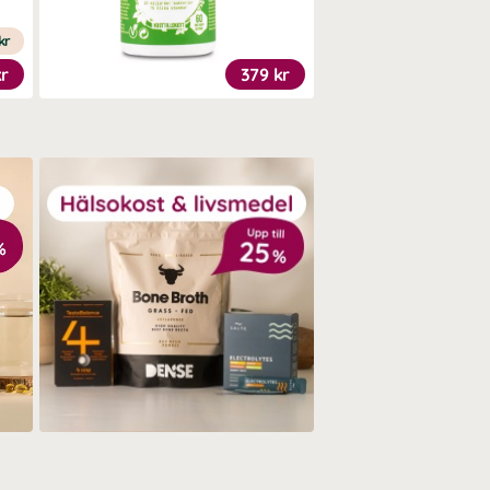
kr
kr
379 kr