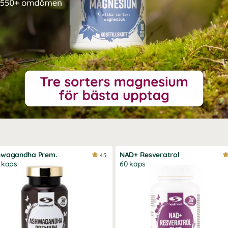
hwagandha Prem.
NAD+ Resveratrol
4.5
 kaps
60 kaps