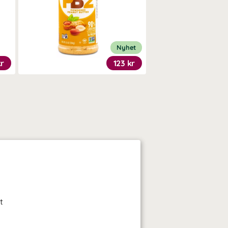
Nyhet
kr
123 kr
t