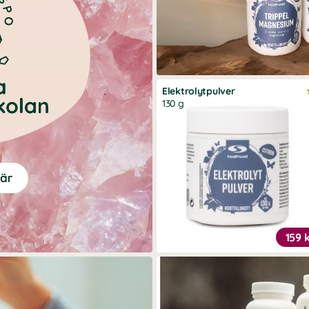
Elektrolytpulver
130 g
159 