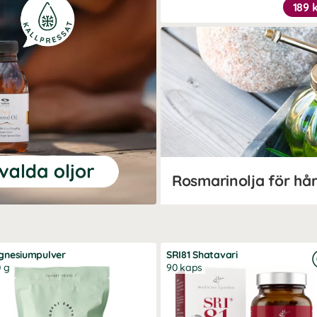
189 
Rosmarinolja för hå
gnesiumpulver
SRI81 Shatavari
 g
90 kaps