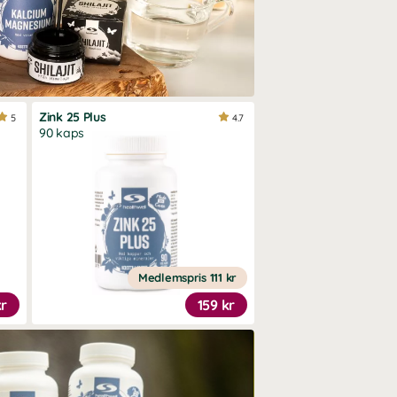
Zink 25 Plus
5
4.7
90 kaps
Medlemspris
111 kr
kr
159 kr