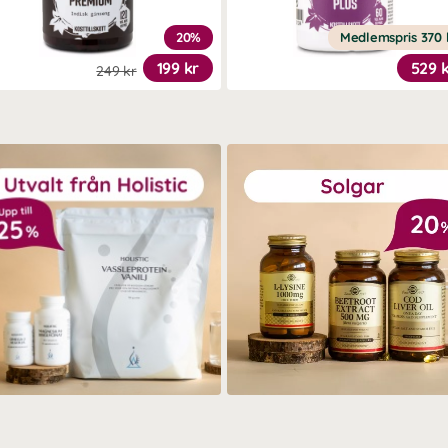
20%
Medlemspris
370 
199 kr
529 
249 kr