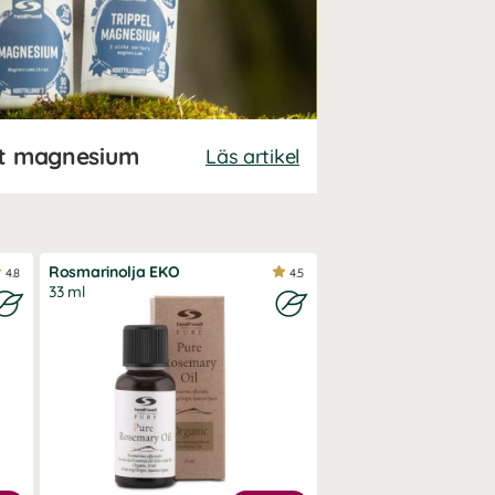
tt magnesium
Läs artikel
Rosmarinolja EKO
4.8
4.5
33 ml