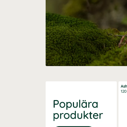
As
120