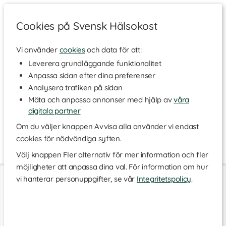
Cookies på Svensk Hälsokost
Vi använder
cookies
och data för att:
Hem
>
Varumärken
Leverera grundläggande funktionalitet
Anpassa sidan efter dina preferenser
Beef Jerky Snacks
Analysera trafiken på sidan
Mäta och anpassa annonser med hjälp av
våra
digitala partner
Beef Jerky Snacks tillverkar proteinrikt snacks av magert
nötkött med högsta kvalitet. Beef Jerky finns i flertalet
Om du väljer knappen Avvisa alla använder vi endast
spännande smaker och har snabbt blivit ett av de mest
cookies för nödvändiga syften.
populära hälsosnacksen på marknaden.
Välj knappen Fler alternativ för mer information och fler
möjligheter att anpassa dina val. För information om hur
Beef Jerky
Beef Jerky
vi hanterar personuppgifter, se vår
Integritetspolicy
.
50 g
10-pack