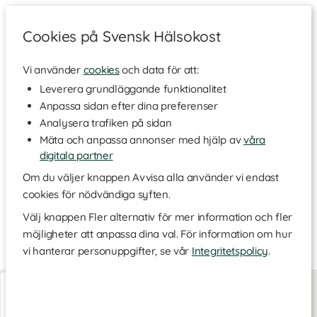
Cookies på Svensk Hälsokost
Vi använder
cookies
och data för att:
Hem
>
Varumärken
Leverera grundläggande funktionalitet
Anpassa sidan efter dina preferenser
The Original Sauna Ice
Analysera trafiken på sidan
Mäta och anpassa annonser med hjälp av
våra
digitala partner
Här hittar du vårt sortiment från svenska The Original Sauna Ice,
som erbjuder mentol för ett uppfriskande och avkopplande
Om du väljer knappen Avvisa alla använder vi endast
bastubad. Mentolkristallerna är helt naturliga och förvandlar din
cookies för nödvändiga syften.
bastu till en oas för återhämtning och ny energi. Mentolen
öppnar luftvägarna, kyler huden och sprider en härlig doft i
Välj knappen Fler alternativ för mer information och fler
bastun. Eftersom Sauna Ice är gjord av 100 % naturliga
möjligheter att anpassa dina val. För information om hur
ingredienser, är det skonsamt för både dig och miljön.
vi hanterar personuppgifter, se vår
Integritetspolicy
.
Sauna Ice
20 g