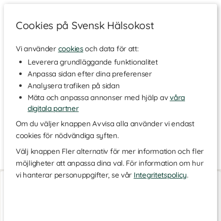
Cookies på Svensk Hälsokost
Vi använder
cookies
och data för att:
Hem
>
Varumärken
Leverera grundläggande funktionalitet
Anpassa sidan efter dina preferenser
Camelina of Sweden
Analysera trafiken på sidan
Mäta och anpassa annonser med hjälp av
våra
digitala partner
Camelina of Sweden är ett svenskt varumärke som kombinerar
tradition och innovation med fokus på hälsa, smak och
Om du väljer knappen Avvisa alla använder vi endast
hållbarhet. Deras ekologiska och hållbara produkter, för både
cookies för nödvändiga syften.
människor och djur, odlas och förädlas på en familjegård i
Sörmland. Upptäck deras utbud hos oss!
Välj knappen Fler alternativ för mer information och fler
möjligheter att anpassa dina val. För information om hur
vi hanterar personuppgifter, se vår
Integritetspolicy
.
Camelinaolja Original
Camelinafrön
250 ml
100 g