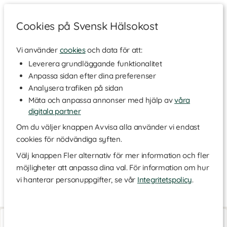
Cookies på Svensk Hälsokost
Vi använder
cookies
och data för att:
Hem
>
Varumärken
Leverera grundläggande funktionalitet
Anpassa sidan efter dina preferenser
PlanetsOwn
Analysera trafiken på sidan
Mäta och anpassa annonser med hjälp av
våra
digitala partner
PlanetsOwn är ett svenskt företag som erbjuder olika produkter
för effektiv vattenrening, luftrening och odling. Framför allt har
Om du väljer knappen Avvisa alla använder vi endast
de blivit populära tack vare sina filter för vattenrening som
cookies för nödvändiga syften.
privatpersoner kan använda hemma genom att ansluta filtret till
sin kran. Med det speciella filtret från Planets Owm behåller
Välj knappen Fler alternativ för mer information och fler
vattnet sina goda ämnen som mineraler, spårämnen och salter,
möjligheter att anpassa dina val. För information om hur
men blir fritt från olika föroreningar.
vi hanterar personuppgifter, se vår
Integritetspolicy
.
Vattenrening av kranvatten
Läs mer
Kranvattnet i Sverige och Norden är generellt sett av mycket
god kvalitet, men det kan fortfarande finnas spår av exempelvis
Vattenrenare Smedur
Vattenrenare Euro
medicinavfall och annat avfall från industrier. PlanetsOwn
1 st
1 st