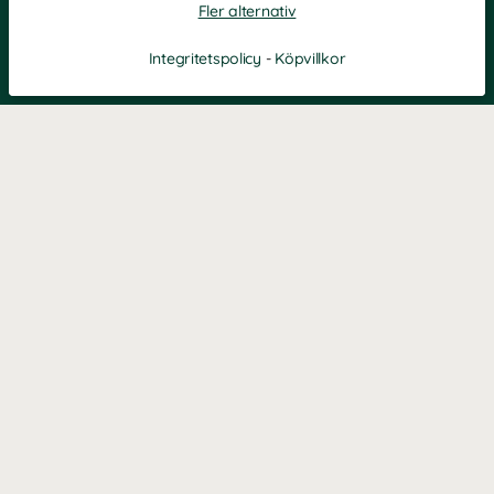
Fler alternativ
Integritetspolicy
-
Köpvillkor
Filtrera
Popularitet
KONTAKT
Kontaktformulär
TELEFON