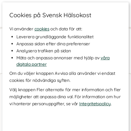
Cookies på Svensk Hälsokost
Vi använder
cookies
och data för att:
Hem
>
Hem & Hushåll
>
Husgeråd
Leverera grundläggande funktionalitet
Anpassa sidan efter dina preferenser
Husgeråd
Analysera trafiken på sidan
I vårt sortiment av husgeråd hittar du smarta och hållbara
Mäta och anpassa annonser med hjälp av
våra
köksredskap som förenklar vardagen – oavsett om du vill laga
mat mer hållbart, minska plasten eller utforska nytt i köket.
digitala partner
Om du väljer knappen Avvisa alla använder vi endast
Bohtal Tumbler
Bohtal Tumbler
cookies för nödvändiga syften.
Black
Green
Välj knappen Fler alternativ för mer information och fler
möjligheter att anpassa dina val. För information om hur
vi hanterar personuppgifter, se vår
Integritetspolicy
.