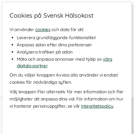
Cookies på Svensk Hälsokost
Vi använder
cookies
och data för att:
Hem
>
Varumärken
Leverera grundläggande funktionalitet
Anpassa sidan efter dina preferenser
Acrilex Egenvård
Analysera trafiken på sidan
Mäta och anpassa annonser med hjälp av
våra
digitala partner
Acrilex är ett privatägt mindre företag som säljer växtbaserade
kosttillskott. De erbjuder unika produkter som tillför något nytt
Om du väljer knappen Avvisa alla använder vi endast
till konsumenten. Alla produkter innehåller väl dokumenterade
cookies för nödvändiga syften.
råvaror och kvalitet är ett nyckelord för företaget.
Välj knappen Fler alternativ för mer information och fler
möjligheter att anpassa dina val. För information om hur
Uretin
vi hanterar personuppgifter, se vår
Integritetspolicy
.
60 kaps