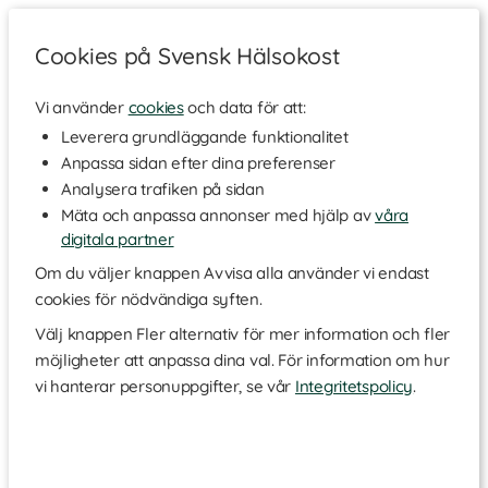
Cookies på Svensk Hälsokost
Vi använder
cookies
och data för att:
Hem
>
Varumärken
Leverera grundläggande funktionalitet
Anpassa sidan efter dina preferenser
Nupure
Analysera trafiken på sidan
Mäta och anpassa annonser med hjälp av
våra
digitala partner
Nupure erbjuder kosttillskott med vetenskapligt underbyggda
formuleringar som kan stödja tarmhälsan. Transparens och
Om du väljer knappen Avvisa alla använder vi endast
ansvarstagande är ledstjärnor i deras arbetssätt: varje produkt
cookies för nödvändiga syften.
uppfyller de högsta kraven på effektivitet, samtidigt som insyn i
både tillverkningsprocesser och laboratorietester erbjuds.
Välj knappen Fler alternativ för mer information och fler
Produkterna stöds av vetenskapliga studier, och Nupure verkar
möjligheter att anpassa dina val. För information om hur
både som leverantör och forskningspartner med engagemang
vi hanterar personuppgifter, se vår
Integritetspolicy
.
för att visa effektiviteten i sitt arbetssätt. Sortimentet är
framtaget för att vara både lättillgängligt och prisvärt, så att
högkvalitativa tillskott för ditt mikrobiom enkelt kan bli en del av
din dagliga rutin. Utforska Nupures sortiment idag!