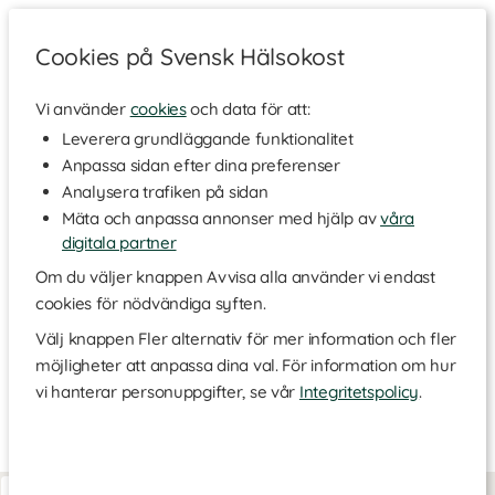
Cookies på Svensk Hälsokost
Vi använder
cookies
och data för att:
Hem
>
Varumärken
Leverera grundläggande funktionalitet
Anpassa sidan efter dina preferenser
Booming Bob
Analysera trafiken på sidan
Mäta och anpassa annonser med hjälp av
våra
digitala partner
Booming Bob är en naturlig hudvårdsserie med produkter som
enbart består av högkvalitativa oljor, vaxer och extrakt från
Om du väljer knappen Avvisa alla använder vi endast
naturen. Ingredienserna är ekologiska och är noggrant utvalda
cookies för nödvändiga syften.
för att ta hänsyn till miljö, kvalitet - och självklart funktion! Alla
ingredienser listas på framsidan av förpackningen, helt enkelt
Välj knappen Fler alternativ för mer information och fler
eftersom det inte finns något att dölja. Inga onödiga tillsatser,
möjligheter att anpassa dina val. För information om hur
inget vatten och inga fyllnadsmedel, utan bara ren, botanisk
vi hanterar personuppgifter, se vår
Integritetspolicy
.
hudvård.
Ekologisk hudvårdsserie
Läs mer
Booming Bobs produkter inkluderar exempelvis läppbalsam,
kroppsolja och massageolja. Råvarorna som används kommer
Booming Bob Balm