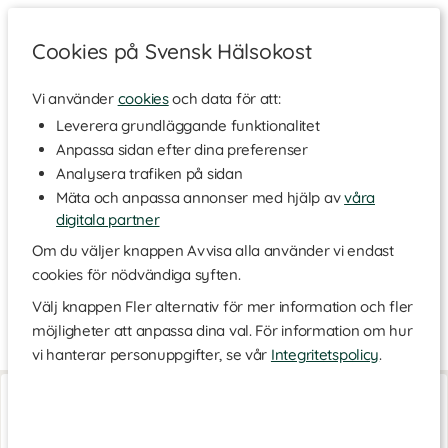
Cookies på Svensk Hälsokost
Vi använder
cookies
och data för att:
Hem
>
Varumärken
Leverera grundläggande funktionalitet
Anpassa sidan efter dina preferenser
Lip Intimate Care
Analysera trafiken på sidan
Mäta och anpassa annonser med hjälp av
våra
digitala partner
Det svenska företaget Lip Intimate Care är tillverkat av kvinnor
för kvinnor och erbjuder intimvårdsprodukter som är
Om du väljer knappen Avvisa alla använder vi endast
varsamma mot dina känsligaste delar. Baserade på naturliga
cookies för nödvändiga syften.
ingredienser där flera innehåller över 70 % ekologiska råvaror.
Upptäck sortimentet här!
Välj knappen Fler alternativ för mer information och fler
möjligheter att anpassa dina val. För information om hur
Läs mer
Många kvinnor upplever problem i underlivet, med bland annat
svamp, klåda och torrhet, som ofta är kopplat till hur man
vi hanterar personuppgifter, se vår
Integritetspolicy
.
tvättar sig. Produkterna från Lip Intimate Care är utvecklade
Intimolja Havtorn
Intimate Lip Balm
efter tre grundprinciper: de torkar inte ut, rubbar inte pH-
75 ml
50 ml
balansen och stör inte mikrofloran. Vårda dina intima delar med
varsamma produkter från Lip Intimate Care!