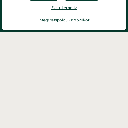
Fler alternativ
Integritetspolicy
-
Köpvillkor
KONTAKT
Kontaktformulär
TELEFON