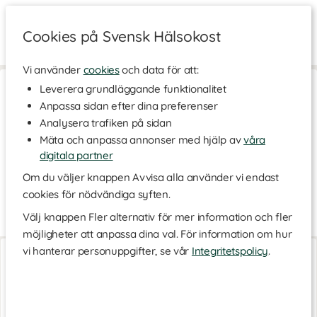
Cookies på Svensk Hälsokost
Vi använder
cookies
och data för att:
Hem
>
Skönhet
>
Kroppsvård
>
Fotvård
Leverera grundläggande funktionalitet
Anpassa sidan efter dina preferenser
Fotvård
Analysera trafiken på sidan
Våra fötter utsätts dagligen för stora påfrestningar när vi går,
Mäta och anpassa annonser med hjälp av
våra
står och stänger in dem i mer eller mindre bekväma skor. Unna
dina fötter en stund omtanke och kärlek. Med rätt verktyg kan
digitala partner
du ge dina fötter en härlig SPA-behandling hemma i badrummet.
Om du väljer knappen Avvisa alla använder vi endast
Här hittar du produkter som kan hjälpa dig att få de babylena
cookies för nödvändiga syften.
fötter du vill ha.
Välj knappen Fler alternativ för mer information och fler
Vårda dina fötter
Läs mer
möjligheter att anpassa dina val. För information om hur
Avsätt lite tid för att ta hand om dina fötter. Börja med att stoppa
Fotbad Ihopfällbart
Fotbad FB20
vi hanterar personuppgifter, se vår
Integritetspolicy
.
fötterna i ett varmt fotbad för att få dina fötter att slappna av
1 st
1 st
och mjukas upp. Skrubba bort döda hudceller och fila bort med
förhårdnader. Välj mellan en elektrisk fotfil eller en klassisk
variant. Här finns även förhårdnadshyvlar som hjälper till att
avlägsna besvärande förhårdnader. Avsluta behandlingen med