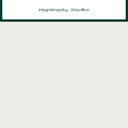
Integritetspolicy
-
Köpvillkor
Filtrera
Popularitet
KONTAKT
Kontaktformulär
TELEFON
0220601040