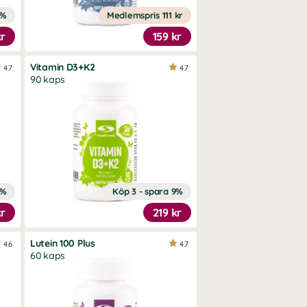
1%
Medlemspris
111 kr
kr
159 kr
Vitamin D3+K2
4.7
4.7
90 kaps
2%
Köp 3 - spara 9%
kr
219 kr
Lutein 100 Plus
4.6
4.7
60 kaps