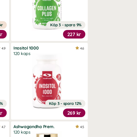
kr
Köp 3 - spara 9%
kr
227 kr
Inositol 1000
4.9
4.6
120 kaps
1%
Köp 3 - spara 12%
kr
269 kr
Ashwagandha Prem.
4.7
4.5
120 kaps