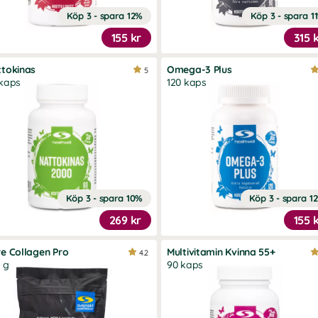
Köp 3 - spara 12%
Köp 3 - spara 1
155 kr
315 
tokinas
Omega-3 Plus
5
kaps
120 kaps
Köp 3 - spara 10%
Köp 3 - spara 1
269 kr
155 
e Collagen Pro
Multivitamin Kvinna 55+
4.2
 g
90 kaps