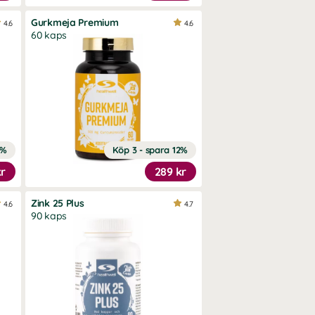
Gurkmeja Premium
4.6
4.6
60 kaps
9%
Köp 3 - spara 12%
kr
289 kr
Zink 25 Plus
4.6
4.7
90 kaps