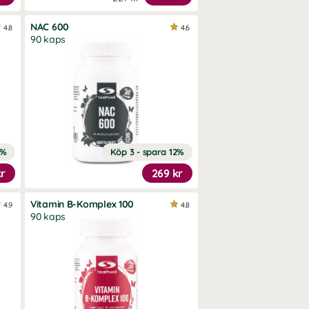
NAC 600
4.8
4.6
90 kaps
1%
Köp 3 - spara 12%
kr
269 kr
Vitamin B-Komplex 100
4.9
4.8
90 kaps