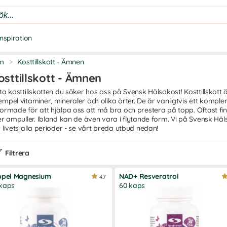
Inspiration
m
>
Kosttillskott - Ämnen
osttillskott - Ämnen
tta kosttillskotten du söker hos oss på Svensk Hälsokost! Kosttillskott 
empel vitaminer, mineraler och olika örter. De är vanligtvis ett komple
formade för att hjälpa oss att må bra och prestera på topp. Oftast finn
ler ampuller. Ibland kan de även vara i flytande form. Vi på Svensk Häls
r livets alla perioder - se vårt breda utbud nedan!
Filtrera
ppel Magnesium
NAD+ Resveratrol
4.7
kaps
60 kaps