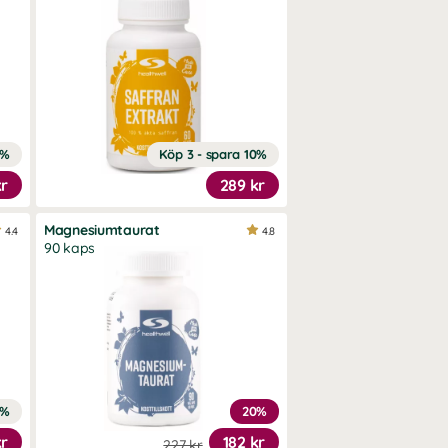
8%
Köp 3 - spara 10%
kr
289 kr
Magnesiumtaurat
4.4
4.8
90 kaps
2%
20%
kr
182 kr
227 kr