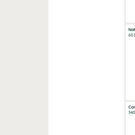
Nat
60 
Cor
340