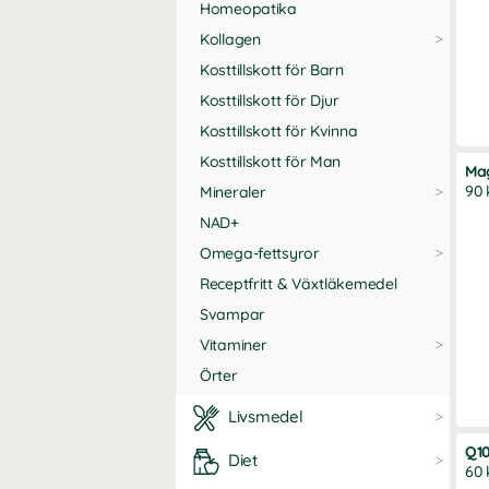
Homeopatika
Kollagen
Kosttillskott för Barn
Kosttillskott för Djur
Kosttillskott för Kvinna
Kosttillskott för Man
Mag
90 
Mineraler
NAD+
Omega-fettsyror
Receptfritt & Växtläkemedel
Svampar
Vitaminer
Örter
Livsmedel
Q1
Diet
60 