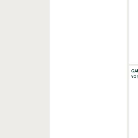
GA
90 