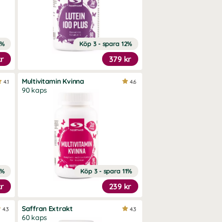
2%
Köp 3 - spara 12%
kr
379 kr
Multivitamin Kvinna
4.1
4.6
90 kaps
1%
Köp 3 - spara 11%
kr
239 kr
Saffran Extrakt
4.3
4.3
60 kaps