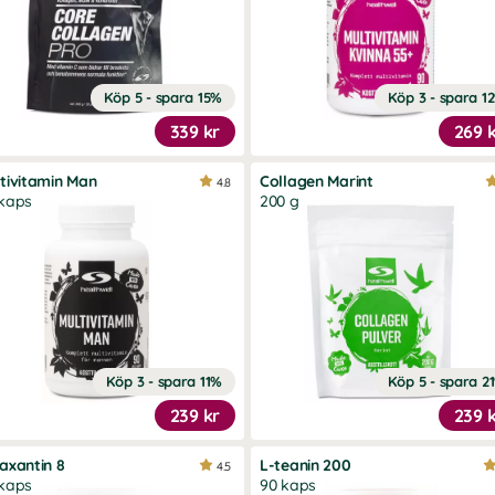
Köp 5 - spara 15%
Köp 3 - spara 1
339 kr
269 
tivitamin Man
Collagen Marint
4.8
kaps
200 g
Köp 3 - spara 11%
Köp 5 - spara 2
239 kr
239 
axantin 8
L-teanin 200
4.5
kaps
90 kaps