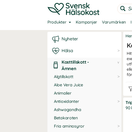
Produkter
Kampanjer
Varumärken
He
Nyheter
K
Hälsa
Hi
ex
Kosttillskott -
ut
Ämnen
el
fö
Algtillskott
Aloe Vera Juice
Animalier
Antioxidanter
Tri
90 
Ashwagandha
Betakaroten
Fria aminosyror