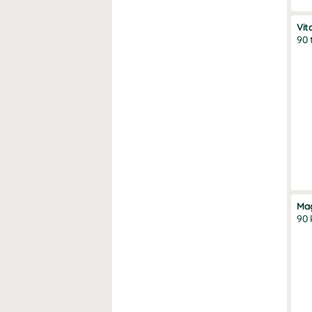
Vit
90 
Ma
90 