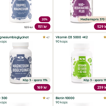
20%
Medlemspris
370 
151 kr
529 
189 kr
nesiumbisglycinat
Vitamin D3 5000 +K2
4.7
kaps
90 kaps
Köp 3 - spara 11%
Köp 3 - spara 1
169 kr
239 
0 300
Biotin 10000
4.7
kaps
90 kaps