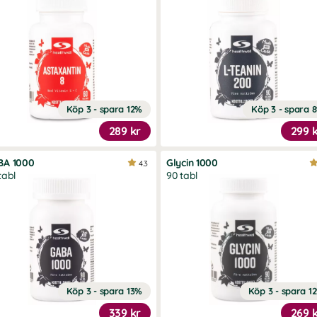
Köp 3 - spara 12%
Köp 3 - spara 
289 kr
299 
BA 1000
Glycin 1000
4.3
tabl
90 tabl
Köp 3 - spara 13%
Köp 3 - spara 1
339 kr
269 