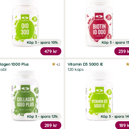
Köp 3 - spara 10%
Köp 3 - spara 1
479 kr
239 
lagen 1000 Plus
Vitamin D3 5000 IE
4.2
tabl
120 kaps
Köp 3 - spara 12%
Köp 3 - spara 1
289 kr
189 