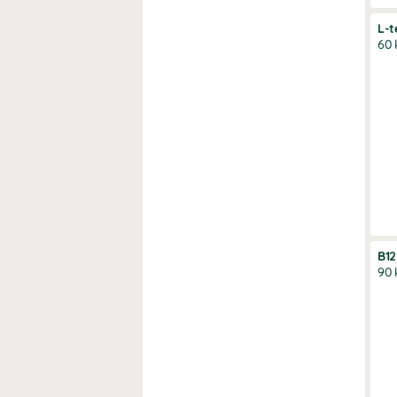
L-t
60 
B12
90 