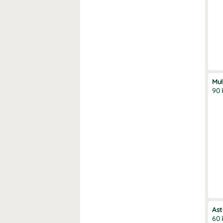
Mul
90 
Ast
60 