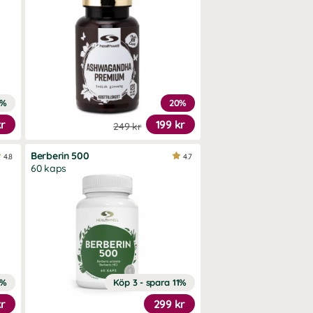
1%
20%
kr
199 kr
249 kr
Berberin 500
4.8
4.7
60 kaps
4%
Köp 3 - spara 11%
kr
299 kr