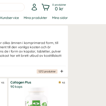
0
produkter
0 kr
Kundservice
Mina produkter
Mina sidor
är olika ämnen i komprimerad form, till
ment till den vanliga kosten och är
s de i form av kapslar, tabletter, pulver
okost har ett brett utbud av kosttillskott
1272
produkter
Collagen Plus
4.6
4.6
90 kaps