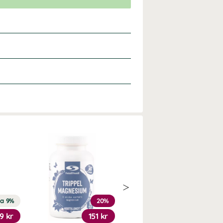
ra 9%
20%
Köp 3 - spara 10%
9 kr
151 kr
249 kr