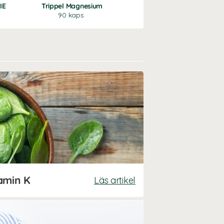
IE
Trippel Magnesium
Algolja Omega-3
90 kaps
60 kaps
amin K
Läs artikel