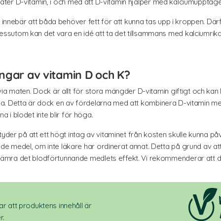
du äter D-vitamin, i och med att D-vitamin hjälper med kalciumupptage
t innebär att båda behöver fett för att kunna tas upp i kroppen. Där
sutom kan det vara en idé att ta det tillsammans med kalciumrika 
ingar av vitamin D och K?
a maten. Dock är allt för stora mängder D-vitamin giftigt och kan led
rarna. Detta är dock en av fördelarna med att kombinera D-vitamin med
na i blodet inte blir för höga.
tyder på att ett högt intag av vitaminet från kosten skulle kunna på
 medel, om inte läkare har ordinerat annat. Detta på grund av att
mra det blodförtunnande medlets effekt. Vi rekommenderar att du 
r att produktens innehåll är
r.