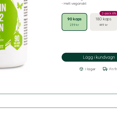
- Helt veganskt
2-pack 6%
90 kaps
180 kaps
239 kr
449 kr
I lager
Fri f