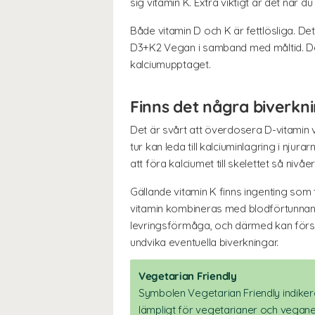
sig vitamin K. Extra viktigt är det när 
Både vitamin D och K är fettlösliga. De
D3+K2 Vegan i samband med måltid. Des
kalciumupptaget.
Finns det några biverkn
Det är svårt att överdosera D-vitamin vi
tur kan leda till kalciuminlagring i nju
att föra kalciumet till skelettet så nivåer
Gällande vitamin K finns ingenting som 
vitamin kombineras med blodförtunnande
levringsförmåga, och därmed kan försä
undvika eventuella biverkningar.
Vegetarian Friendly
Symbolen Vegetarian Friendly indikera
lämpligt för vegetarianer och vegane