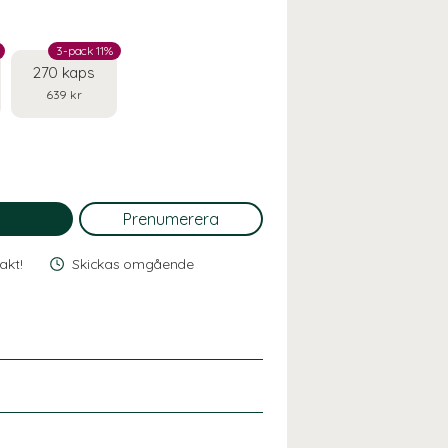
3-pack 11%
270 kaps
639 kr
rakt!
Skickas omgående