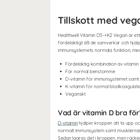
Tillskott med veg
Healthwell Vitamin D3-+K2 Vegan är ett 
fördelaktigt då de samverkar och hjäl
immunsystemets normala funktion, meda
Fördelaktig kombination av vitamin
För normal benstomme
D-vitamin för immunsystemet samt 
K-vitamin för normal blodkoagulati
Veganskt
Vad är vitamin D bra för
D-vitamin
hjälper kroppen att ta upp och
normalt immunsystem samt musklernas no
Sedan lagras det i kroppen, men räcker 