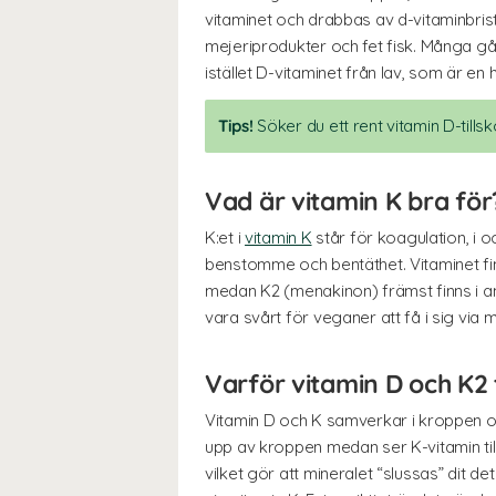
vitaminet och drabbas av d-vitaminbrist
mejeriprodukter och fet fisk. Många gå
istället D-vitaminet från lav, som är en 
Tips!
Söker du ett rent vitamin D-tills
Vad är vitamin K bra för
K:et i
vitamin K
står för koagulation, i o
benstomme och bentäthet. Vitaminet finn
medan K2 (menakinon) främst finns i ani
vara svårt för veganer att få i sig via
Varför vitamin D och K2
Vitamin D och K samverkar i kroppen oc
upp av kroppen medan ser K-vitamin till 
vilket gör att mineralet “slussas” dit det