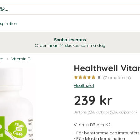
nspiration
Snabb leverans
Order innan 14 skickas samma dag
er
>
Vitamin D
Healthwell Vit
5
(7 omdömen)
Healthwell
239 kr
Jmfpris: 2,66 kr/kaps (2,66 kr/portion)
Vitamin D3 och K2.
- För benstomme och immunförs
- Fördelaktig kombination