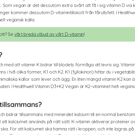
. Som vegan är det dessutom extra svårt att få i sig vitamin D via k
nger kommer dessutom D-vitamintillskott från fårullsfett. I Heal
helt vegansk källa.
kott? Se
vårt breda utbud av vårt D-vitamin
!
?
ch med att vitamin K bidrar till blodets förmåga att levra sig. Vitami
s i två olika former, K1 och K2. K1 (fyllokinon) hittar du i vegetab
maliska källor som lever och ägg. En liten mängd vitamin K2 kan äv
 maten. I Healthwell Vitamin D3+K2 Vegan är K2-vitaminet helt vegans
 tillsammans?
h bidrar tillsammans med mineralet kalcium till en normal benstomm
att kalciumet används på rätt sätt. K-vitamin aktiverar proteiner och
 ska. För att kalciumet ska hamna rätt i kroppen, och inte lagras på fel