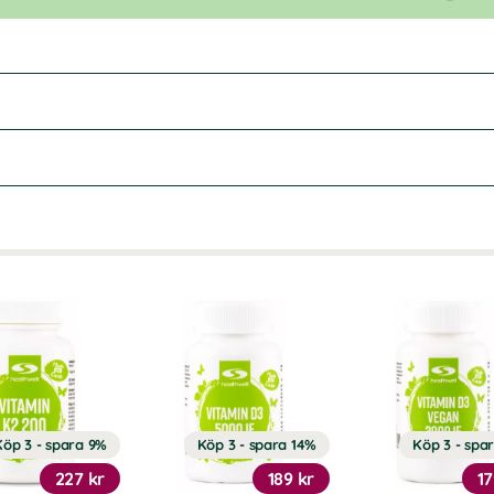
Köp 3 - spara 9%
Köp 3 - spara 14%
Köp 3 - spa
227 kr
189 kr
17