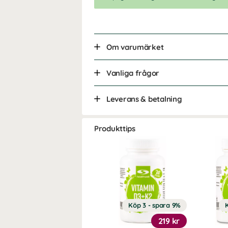
Om varumärket
Vanliga frågor
Leverans & betalning
Produkttips
Köp 3 - spara 9%
219 kr