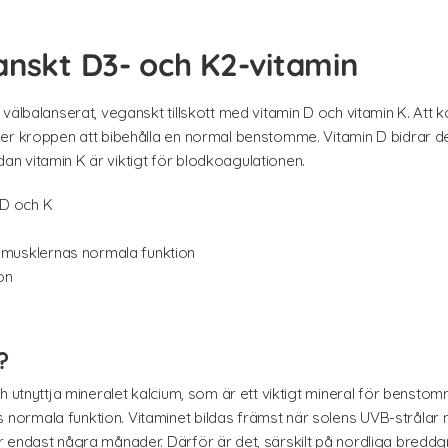
anskt D3- och K2-vitamin
välbalanserat, veganskt tillskott med vitamin D och vitamin K. Att
per kroppen att bibehålla en normal benstomme. Vitamin D bidrar d
n vitamin K är viktigt för blodkoagulationen.
 D och K
musklernas normala funktion
on
?
 utnyttja mineralet kalcium, som är ett viktigt mineral för benstomm
rmala funktion. Vitaminet bildas främst när solens UVB-strålar nå
endast några månader. Därför är det, särskilt på nordliga breddgrade