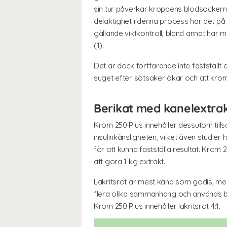
sin tur påverkar kroppens blodsocker
delaktighet i denna process har det på se
gällande viktkontroll, bland annat har
(1).
Det är dock fortfarande inte fastställ
suget efter sötsaker ökar och att krom 
Berikat med kanelextrakt
Krom 250 Plus innehåller dessutom tillsa
insulinkänsligheten, vilket även studier 
för att kunna fastställa resultat. Krom 2
att göra 1 kg extrakt.
Lakritsrot är mest känd som godis, men
flera olika sammanhang och används bla
Krom 250 Plus innehåller lakritsrot 4:1.