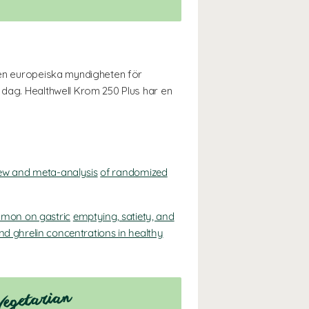
 Den europeiska myndigheten för
 dag. Healthwell Krom 250 Plus har en
iew and meta-analysis
of randomized
namon on gastric
emptying, satiety, and
nd ghrelin concentrations in healthy