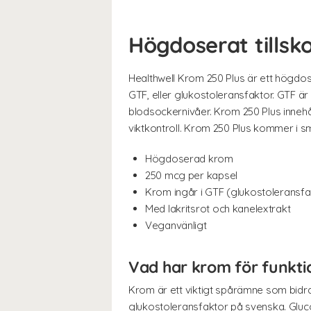
Högdoserat tills
Healthwell Krom 250 Plus är ett högdos
GTF, eller glukostoleransfaktor. GTF ä
blodsockernivåer. Krom 250 Plus innehål
viktkontroll. Krom 250 Plus kommer i 
Högdoserad krom
250 mcg per kapsel
Krom ingår i GTF (glukostoleransfa
Med lakritsrot och kanelextrakt
Veganvänligt
Vad har krom för funkti
Krom är ett viktigt spårämne som bidra
glukostoleransfaktor på svenska. Gluc