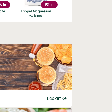
6 kr
151 kr
189 kr
ate
Trippel Magnesium
Vitamin D3 5000 IE
90 kaps
120 kaps
Läs artikel