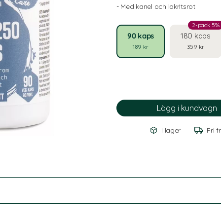
- Med kanel och lakritsrot
2-pack 5%
90 kaps
180 kaps
189 kr
359 kr
I lager
Fri f