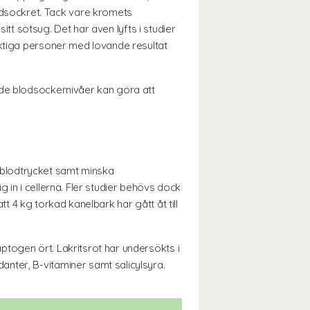
dsockret. Tack vare kromets
itt sötsug. Det har även lyfts i studier
iktiga personer med lovande resultat
nde blodsockernivåer kan göra att
ka blodtrycket samt minska
ig in i cellerna. Fler studier behövs dock
tt 4 kg torkad kanelbark har gått åt till
togen ört. Lakritsrot har undersökts i
nter, B-vitaminer samt salicylsyra.