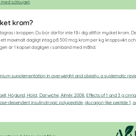
v med sötsuget
.
cket krom?
lagras i kroppen. Du bör därför inte få i dig alltför mycket krom.
lt ett maximalt dagligt intag på 300 mcg krom per kg kroppsvikt och
en är 1 kapsel dagligen i samband med måltid.
ium supplementation in overweight and obesity: a systematic rev
ell, Höglund, Holst, Darwiche, Almér. 2008.
Effects of 1 and 3 g cin
cose-dependent insulinotropic polypeptide, glucagon-like peptide 1,
a