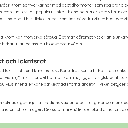
nivåer. Krom samverkar här med peptidhormoner som reglerar blo
nare tid blivit ett populärt tillskott bland personer som vill minska s
 man undersökt hur tillskott med krom kan påverka vikten hos överv
t att krom kan motverka sötsug. Det man däremot vet är att sjunka
bidrar till att balansera blodsockernivåern.
 och lakritsrot
tt lakritsrot samt kanelextrakt. Kanel tros kunna bidra till att sän
har visat (2). Insulin är det hormon som möjliggör för glukos att ta s
50 Plus innehåller kanelbarkextrakt i förhållandet 4.1, vilket betyder a
 räknas egentligen till medicinalväxterna och fungerar som en adap
nd annat för magen. Dessutom innehåller det bland annat antioxida