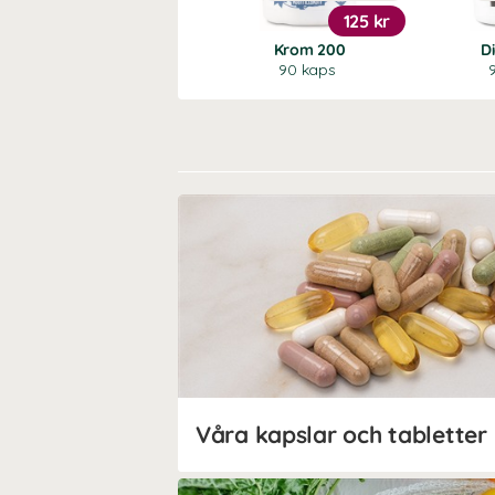
125 kr
Krom 200
D
90 kaps
Våra kapslar och tabletter