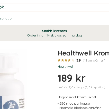
nspiration
Snabb leverans
Order innan 14 skickas samma dag
Healthwell Krom
3.9
(11 omdömen)
Healthwell
189 kr
Jmfpris: 2,10 kr/kaps (2,10 kr/portion)
Högdoserat kromtillskott.
- 250 mcg per kapsel
- Normala blodsockernivåer