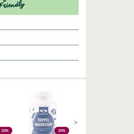
20%
20%
Köp 3 - spara 14%