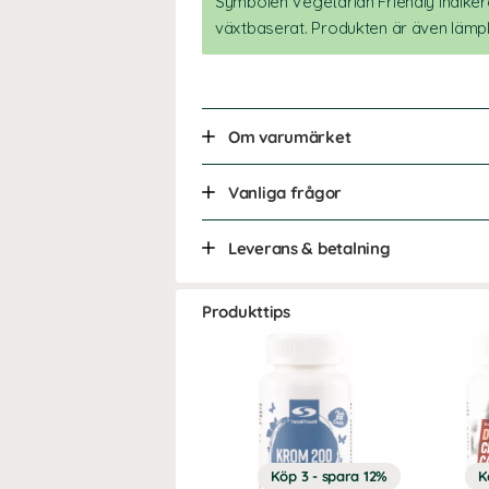
Symbolen Vegetarian Friendly indikera
växtbaserat. Produkten är även lämpl
Om varumärket
Vanliga frågor
Leverans & betalning
Produkttips
Köp 3 - spara 12%
K