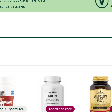
r att produktens innehåll är
ig för veganer.
öp 3 - spara 12%
Andra har köpt