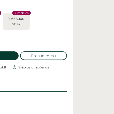
3-pack 9%
270 kaps
515 kr
rakt!
Skickas omgående