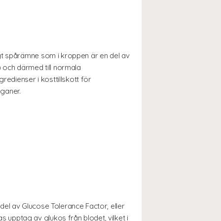
igt spårämne som i kroppen är en del av
) och därmed till normala
redienser i kosttillskott för
ganer.
el av Glucose Tolerance Factor, eller
upptag av glukos från blodet, vilket i