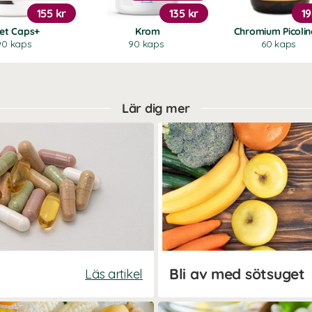
155 kr
135 kr
19
iet Caps+
Krom
Chromium Picolin
90 kaps
90 kaps
60 kaps
Lär dig mer
Bli av med sötsuget
Läs artikel