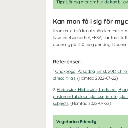
Tips!
Lär dig mer om hur du kan
bli a
Kan man få i sig för my
Krom är ett så kallat spårelement som 
livsmedelssäkerhet, EFSA, har faststäl
dosering på 250 mcg per dag. Dosering
Referenser:
1.
Onakpoya, Posadzki, Ernst. 2013.
Chrom
clinical trials.
(Hämtad 2022-07-22)
2.
Hlebowicz, Hlebowicz, Lindstedt, Björg
postprandial blood glucose, insulin, glu
subjects
.
(Hämtad 2022-07-22)
Vegetarian Friendly