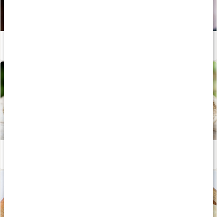
Vad är adaptogener?
Läs artikel
Allt om reishi
Läs artikel