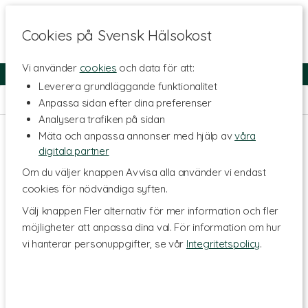
Cookies på Svensk Hälsokost
Vi använder
cookies
och data för att:
Fri frakt
Snabb leverans
Kundklubb
Leverera grundläggande funktionalitet
Hem
>
Kosttillskott - Ämnen
>
Svampar
Anpassa sidan efter dina preferenser
Analysera trafiken på sidan
Mäta och anpassa annonser med hjälp av
våra
digitala partner
Om du väljer knappen Avvisa alla använder vi endast
cookies för nödvändiga syften.
Välj knappen Fler alternativ för mer information och fler
möjligheter att anpassa dina val. För information om hur
vi hanterar personuppgifter, se vår
Integritetspolicy
.