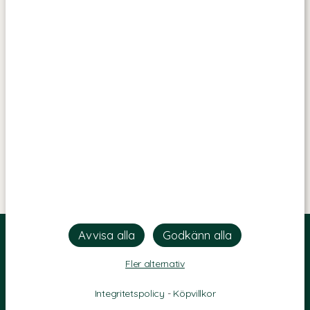
Fler alternativ
Integritetspolicy
-
Köpvillkor