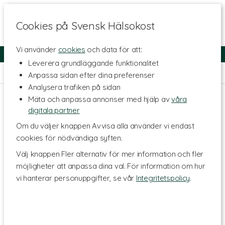
Cookies på Svensk Hälsokost
Vi använder
cookies
och data för att:
Fri frakt
Snabb leverans
Kundklubb
Leverera grundläggande funktionalitet
Hem
>
Kosttillskott - Ämnen
>
Fria aminosyror
>
Tyrosin
Anpassa sidan efter dina preferenser
Analysera trafiken på sidan
Mäta och anpassa annonser med hjälp av
våra
digitala partner
Om du väljer knappen Avvisa alla använder vi endast
cookies för nödvändiga syften.
Välj knappen Fler alternativ för mer information och fler
möjligheter att anpassa dina val. För information om hur
vi hanterar personuppgifter, se vår
Integritetspolicy
.