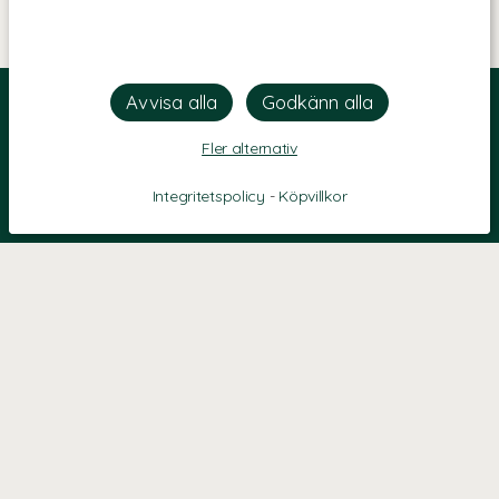
Fler alternativ
Integritetspolicy
-
Köpvillkor