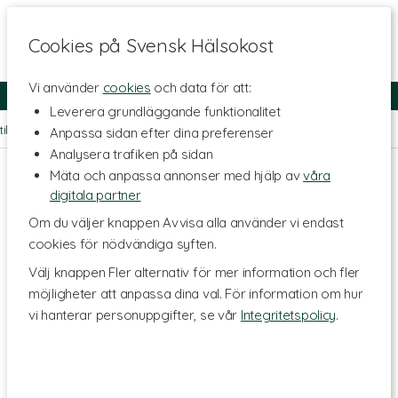
Cookies på Svensk Hälsokost
Vi använder
cookies
och data för att:
Fri frakt
Snabb leverans
Kundklubb
Leverera grundläggande funktionalitet
tillskott - Ämnen
>
Vitaminer
>
Vitamin B
>
Vitamin B7 Biotin
Anpassa sidan efter dina preferenser
Analysera trafiken på sidan
Mäta och anpassa annonser med hjälp av
våra
digitala partner
Om du väljer knappen Avvisa alla använder vi endast
cookies för nödvändiga syften.
Välj knappen Fler alternativ för mer information och fler
möjligheter att anpassa dina val. För information om hur
vi hanterar personuppgifter, se vår
Integritetspolicy
.