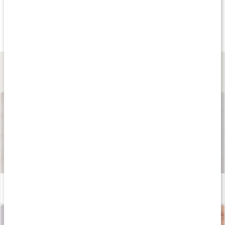
Köp 3 - spara 11%
Köp 3 - spara 12%
Köp 3 - spara 12
279 kr
289 kr
269 kr
Lutein 50 Plus
Blåbär Extrakt
Wonderful Eyes
60 kaps
60 kaps
60 kaps
Lär dig mer
Våra kapslar och tabletter
Läs artikel