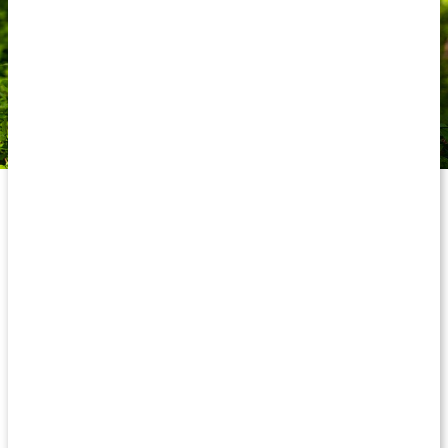
Vad är lutein?
Lutein är en så kallad karotenoid, vilket är ett slags provitamin
som vid behov kan omvandlas till vitamin A. Det finns olika
typer av karotenoider, och lutein tillhör undergruppen
xantofyller, en sort som främst finns i ögat hos människor
samt vissa djur. Lutein förekommer till exempel i hög
koncentration i gula fläcken på det mänskliga ögats näthinna.
Lutein förekommer dessutom naturligt i flera livsmedel som till
exempel ringblomma, blåbär, grönkål och broccoli. Luteinet i
Healthwell Lutein 100 Plus kommer från ringblomma (Tagetes