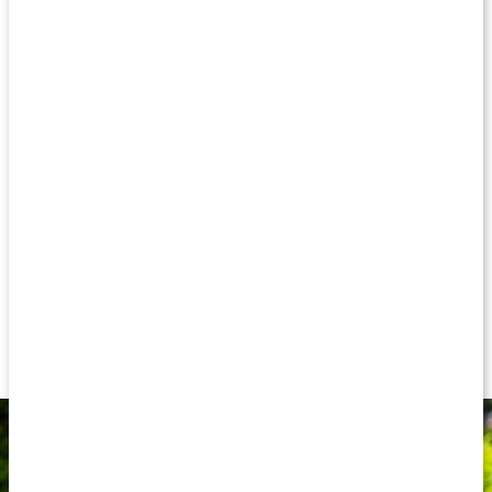
ögats näthinna och förekommer naturligt i flera olika
livsmedel. Tack vare sina olika egenskaper är ämnet en vanlig
ingrediens i kosttillskott för ögonen. Lutein är nämligen en
karotenoid, ett provitamin som kan omvandlas till vitamin A
som i sin tur verkar för ögats normala funktion. Tillskottet är
helt veganskt och tas en gång om dagen i samband med
måltid.
Lutein för ögats funktion och normal synförmåga
100 mg lutein från ringblomma
Lutein förekommer naturligt i ögats näthinna
Zeaxantin förekommer naturligt i ögats gula fläcken
Med tillsatt blåbärsextrakt och vitamin C
Veganskt tillskott med vegetabiliska kapslar