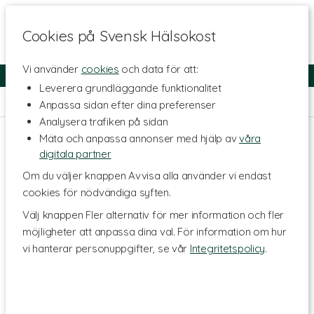
Cookies på Svensk Hälsokost
Vi använder
cookies
och data för att:
Fri frakt
Snabb leverans
Kundklubb
Leverera grundläggande funktionalitet
Hem
>
Hälsa
>
Ögon & Syn
Anpassa sidan efter dina preferenser
Analysera trafiken på sidan
Mäta och anpassa annonser med hjälp av
våra
digitala partner
Om du väljer knappen Avvisa alla använder vi endast
cookies för nödvändiga syften.
Välj knappen Fler alternativ för mer information och fler
möjligheter att anpassa dina val. För information om hur
vi hanterar personuppgifter, se vår
Integritetspolicy
.