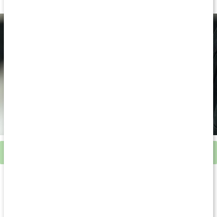
Tips!
Kombinera med
Kalcium
och
D-vitamin
från Healthwell.
Studier om bor
Studier har visat att ett intag av bor kan hjälpa till att bidra att
förebygga artros hos djur. Liknande studier som har gjorts på