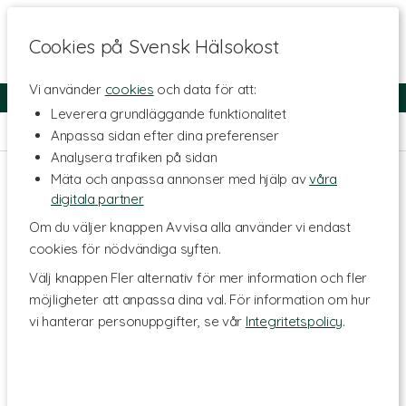
Cookies på Svensk Hälsokost
Vi använder
cookies
och data för att:
Fri frakt
Snabb leverans
Kundklubb
Leverera grundläggande funktionalitet
Hem
>
Kosttillskott - Ämnen
>
Mineraler
>
Bor
Anpassa sidan efter dina preferenser
Analysera trafiken på sidan
Mäta och anpassa annonser med hjälp av
våra
digitala partner
Om du väljer knappen Avvisa alla använder vi endast
cookies för nödvändiga syften.
Välj knappen Fler alternativ för mer information och fler
möjligheter att anpassa dina val. För information om hur
vi hanterar personuppgifter, se vår
Integritetspolicy
.