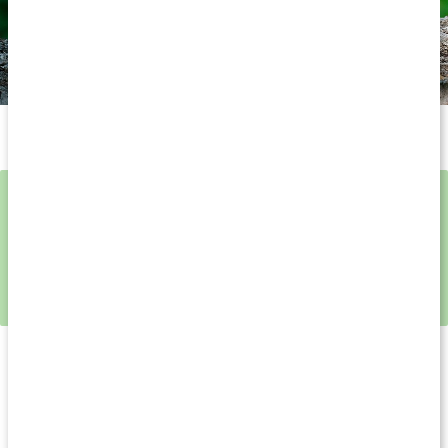
Vad gör cystein i kroppen?
Kombinera gärna NAC med:
Stjärnanis Extrakt
- naturligt innehåll av shikimisyra
Maskrosblad Extrakt
- husmorskur i en kapsel
Quercetin
- naturlig antioxidant med bromelain och C-
vitamin
Cystein tillverkas i levern och återfinns naturligt i riklig mängd i
bland annat håret, huden och bindväven där den fungerar som
en uppbyggande beståndsdel. Den ingår även i flera
matsmältningsenzymer och spelar också en roll i