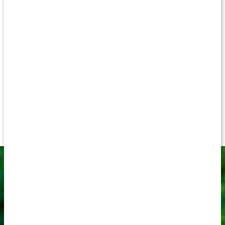
upprätthålla hudens kvalitet. Cystein är även delaktig i
produktionen av ämnet glutation som har kraftfulla
antioxidativa egenskaper. Healthwell NAC 600 ger dig 600 mg
NAC per portion i veganvänliga kapslar, och den
rekommenderade doseringen är 1-3 kapslar per dag.
NAC (N-acetylcystein) i fri form
Acetylerad form av cystein
Stödjer glutationnivåerna*
600 mg per kapsel
Veganskt tillskott