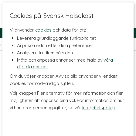
Cookies på Svensk Hälsokost
Vi använder
cookies
och data för att:
Fri frakt
Snabb leverans
Kundklubb
Leverera grundläggande funktionalitet
m
>
Kosttillskott - Ämnen
>
Fria aminosyror
>
Cystein & NAC
Anpassa sidan efter dina preferenser
Analysera trafiken på sidan
Mäta och anpassa annonser med hjälp av
våra
digitala partner
Om du väljer knappen Avvisa alla använder vi endast
cookies för nödvändiga syften.
Välj knappen Fler alternativ för mer information och fler
möjligheter att anpassa dina val. För information om hur
vi hanterar personuppgifter, se vår
Integritetspolicy
.