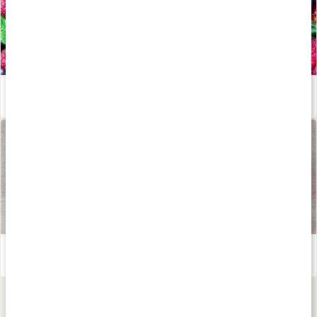
Därför ska du äta antioxidanter
Läs artikel
L-Cystein
Läs artikel