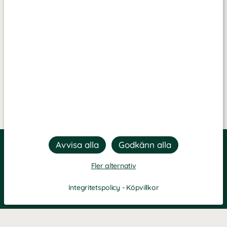
Fler alternativ
Integritetspolicy
-
Köpvillkor