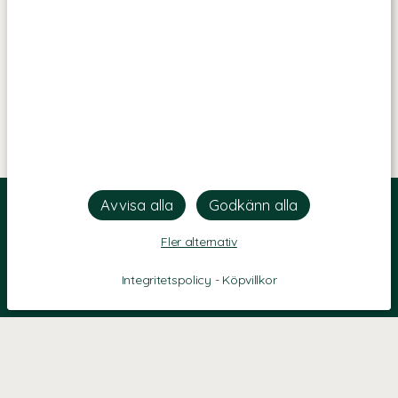
Fler alternativ
Integritetspolicy
-
Köpvillkor