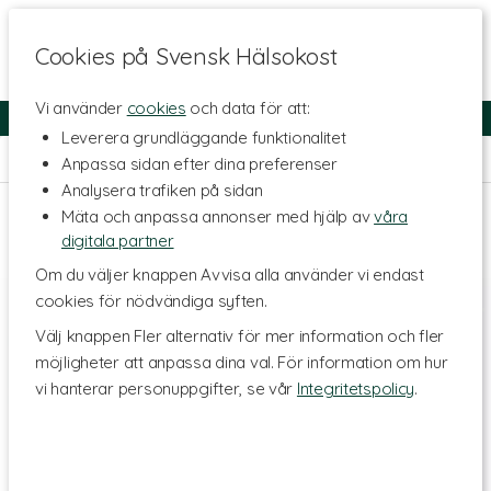
Cookies på Svensk Hälsokost
Vi använder
cookies
och data för att:
Fri frakt
Snabb leverans
Kundklubb
Leverera grundläggande funktionalitet
Hem
>
Kosttillskott - Ämnen
>
Antioxidanter
>
Q10
Anpassa sidan efter dina preferenser
Analysera trafiken på sidan
Mäta och anpassa annonser med hjälp av
våra
digitala partner
Om du väljer knappen Avvisa alla använder vi endast
cookies för nödvändiga syften.
Välj knappen Fler alternativ för mer information och fler
möjligheter att anpassa dina val. För information om hur
vi hanterar personuppgifter, se vår
Integritetspolicy
.