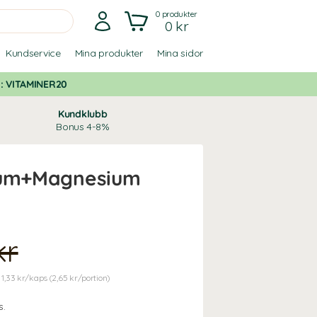
0
produkter
0 kr
Kundservice
Mina produkter
Mina sidor
d:
VITAMINER20
Kundklubb
Bonus 4-8%
lium+Magnesium
kr
 1,33 kr/kaps (2,65 kr/portion)
s.