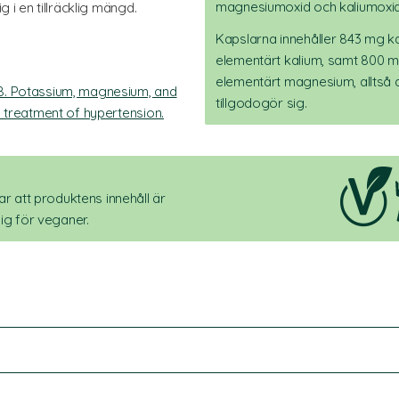
magnesiumoxid och kaliumoxid
g i en tillräcklig mängd.
Kapslarna innehåller 843 mg k
elementärt kalium, samt 800 
elementärt magnesium, alltså
8. Potassium, magnesium, and
tillgodogör sig.
d treatment of hypertension.
r att produktens innehåll är
ig för veganer.