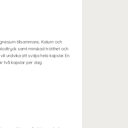
agnesium tillsammans. Kalium och
 blodtryck samt minskad trötthet och
ll undvika att svälja hela kapslar. En
 två kapslar per dag.