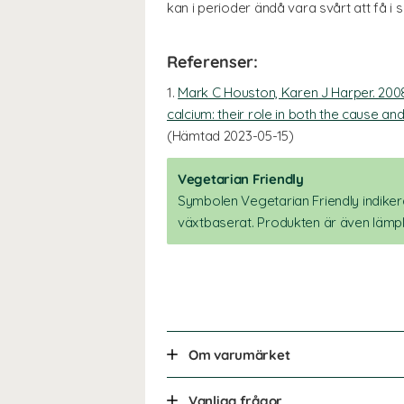
kan i perioder ändå vara svårt att få i si
Referenser:
1.
Mark C Houston, Karen J Harper. 200
calcium: their role in both the cause an
(Hämtad 2023-05-15)
Vegetarian Friendly
Symbolen Vegetarian Friendly indikera
växtbaserat. Produkten är även lämpl
Om varumärket
Vanliga frågor