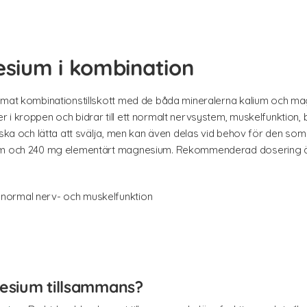
sium i kombination
timat kombinationstillskott med de båda mineralerna kalium och m
 i kroppen och bidrar till ett normalt nervsystem, muskelfunktion,
ska och lätta att svälja, men kan även delas vid behov för den som vi
ium och 240 mg elementärt magnesium. Rekommenderad dosering är
n normal nerv- och muskelfunktion
esium tillsammans?