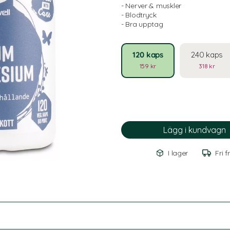
- Nerver & muskler
- Blodtryck
- Bra upptag
120 kaps
240 kaps
159 kr
318 kr
I lager
Fri f