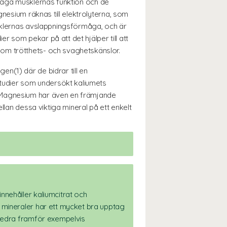
l säga musklernas funktion och de
gnesium räknas till elektrolyterna, som
usklernas avslappningsförmåga, och är
 som pekar på att det hjälper till att
om trötthets- och svaghetskänslor.
n(1) där de bidrar till en
 studier som undersökt kaliumets
. Magnesium har även en främjande
llan dessa viktiga mineral på ett enkelt
nehåller kaliumcitrat och
 mineraler har ett mycket bra upptag
öredra framför exempelvis