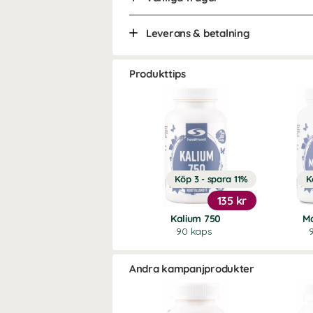
Leverans & betalning
Produkttips
Köp 3 - spara 11%
K
135 kr
Kalium 750
M
90 kaps
Andra kampanjprodukter