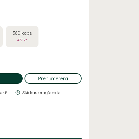
360 kaps
477 kr
rakt!
Skickas omgående