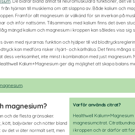
sium
. De bidrar bland annat till neuromuskulära funktioner, det vil
er från hjärnan till musklerna om att slappna av. Både kalium och ma
i kroppen. Framför allt magnesium är välkänd för sin inverkan på m
 och inför nattsömn. Tillsammans med kalium finns det även studier
r låg mängd kalium och magnesium i kroppen kan således visa sig s
n med njurarnas funktion och hjälper till vid blodtrycksregleringe
odtryck kan medföra risker i hjärt- och kärlhälsa. Det finns många
at dess verksamhet, inte minst i kombination med just magnesium
a. Healthwell Kalium+Magnesium ger dig möjlighet att skapa balans me
v magnesium
.
 och magnesium?
Varför används citrat?
Healthwell Kalium+Magnesium in
anan och de flesta grönsaker.
magnesiumcitrat. Citratbundna
, kött, baljväxter och nötter bland
i kroppen och är därför att f
 av det vi äter normalt sett, men