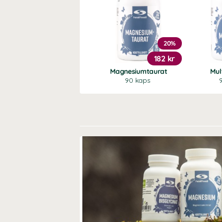
20%
182 kr
Magnesiumtaurat
Mul
90 kaps