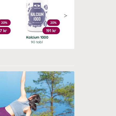
20%
20%
20%
7 kr
191 kr
383 kr
Kalcium 1000
Himalayan Shilajit
90 tabl
30 g