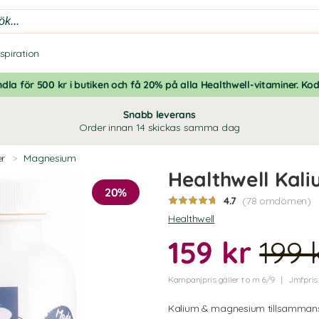
nspiration
dla för 500 kr i butiken och få 20% på alla Healthwell-vitaminer. Ko
Snabb leverans
Order innan 14 skickas samma dag
er
>
Magnesium
Healthwell Ka
20%
4.7
(78 omdömen)
Healthwell
159 kr
199 
Kampanjpris gäller t o m 6/9
Jmfpris:
Kalium & magnesium tillsamman