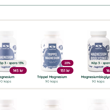
öp 3 - spara 13%
20%
Köp 3 - spar
145 kr
151 kr
16
agnesium
Trippel Magnesium
Magnesiumbisglyc
90 kaps
90 kaps
90 kaps