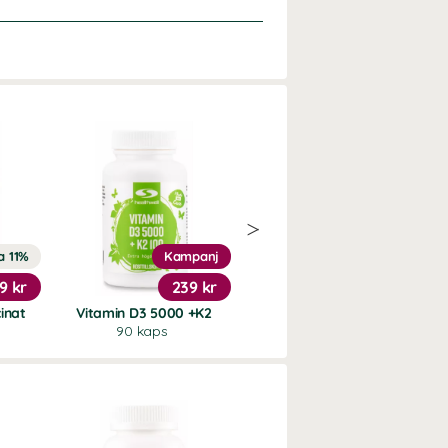
a 11%
Kampanj
Kampanj
9 kr
239 kr
189 kr
inat
Vitamin D3 5000 +K2
Vitamin D3 5000 IE
90 kaps
120 kaps