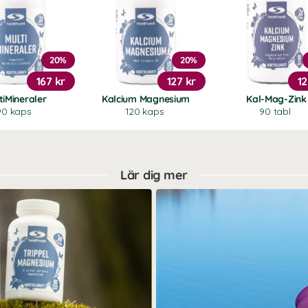
20%
20%
167 kr
127 kr
12
tiMineraler
Kalcium Magnesium
Kal-Mag-Zink
90 kaps
120 kaps
90 tabl
Lär dig mer