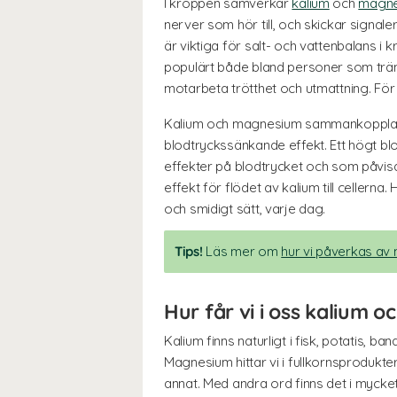
I kroppen samverkar
kalium
och
magne
nerver som hör till, och skickar signal
är viktiga för salt- och vattenbalans 
populärt både bland personer som tränar
motarbeta trötthet och utmattning. Fö
Kalium och magnesium sammankopplas äve
blodtryckssänkande effekt. Ett högt bl
effekter på blodtrycket och som påvis
effekt för flödet av kalium till cellern
och smidigt sätt, varje dag.
Tips!
Läs mer om
hur vi påverkas a
Hur får vi i oss kalium
Kalium finns naturligt i fisk, potatis, b
Magnesium hittar vi i fullkornsprodukter
annat. Med andra ord finns det i mycket