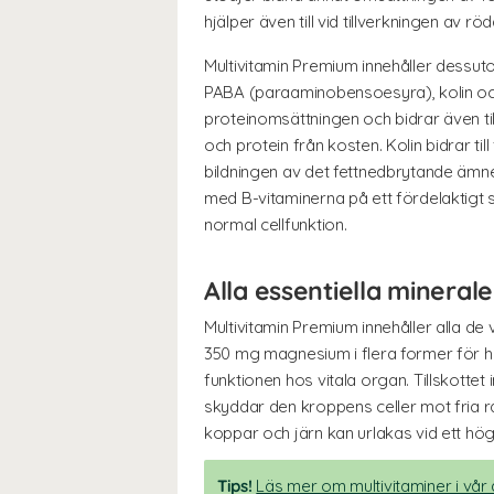
hjälper även till vid tillverkningen av r
Multivitamin Premium innehåller dessu
PABA (paraaminobensoesyra), kolin oc
proteinomsättningen och bidrar även til
och protein från kosten. Kolin bidrar till
bildningen av det fettnedbrytande ämne
med B-vitaminerna på ett fördelaktigt sä
normal cellfunktion.
Alla essentiella minerale
Multivitamin Premium innehåller alla de
350 mg magnesium i flera former för hö
funktionen hos vitala organ. Tillskottet
skyddar den kroppens celler mot fria r
koppar och järn kan urlakas vid ett högt
Tips!
Läs mer om multivitaminer i vår a