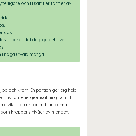
terligare och tillsatt fler former av
zink.
os.
er dos.
dos - täcker det dagliga behovet.
os.
 i noga utvald mängd.
, jod och krom. En portion ger dig hela
lfunktion, energiomsättning och till
flera viktiga funktioner, bland annat
ftersom kroppens nivåer av mangan,