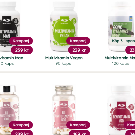
Kampanj
Kampanj
Köp 3 - spar
239 kr
239 kr
23
ivitamin Man
Multivitamin Vegan
Multivitamin M
90 kaps
90 kaps
120 kaps
Kampanj
Kampanj
Kam
289 kr
169 kr
24