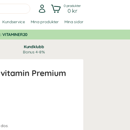
0
produkter
0 kr
Kundservice
Mina produkter
Mina sidor
d:
VITAMINER20
Kundklubb
Bonus 4-8%
tivitamin Premium
 dos.