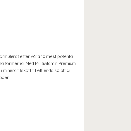
r formulerat efter våra 10 mest potenta
mma formerna. Med Multivitamin Premium
mineraltillskott till ett enda så att du
oppen.