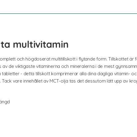
ta multivitamin
omplett och högdoserat multitillskott i flytande form. Tillskottet ä
os av de viktigaste vitaminerna och mineralerna i de mest gynnsa
 tabletter - detta tillskott komprimerar alla dina dagliga vitamin- och 
ag. Tack vare innehållet av MCT-olja tas det dessutom lätt upp av kr
mängd