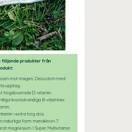
u följande produkter från
rodukt:
nsam mot magen. Dessutom med
sta upptag.
st högdoserade D-vitamin.
tliga livsnödvändiga B-vitaminer.
amin.
vitamin i extra hög dos.
 sin naturliga form menakinon-7.
rat magnesium. I Super Multivitamin