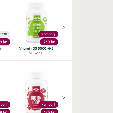
a 11%
Kampanj
20%
9 kr
239 kr
151 kr
an
Vitamin D3 5000 +K2
Trippel Magnesium
90 kaps
90 kaps
panj
Kampanj
Kampanj
9 kr
125 kr
239 kr