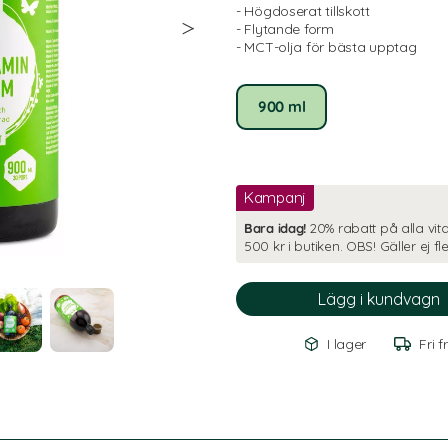
- Högdoserat tillskott
- Flytande form
- MCT-olja för bästa upptag
900 ml
Kampanj
Bara idag!
20% rabatt på alla vit
500 kr i butiken. OBS! Gäller ej 
I lager
Fri f