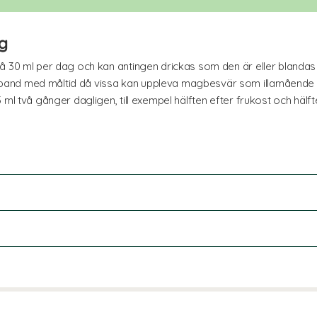
g
 30 ml per dag och kan antingen drickas som den är eller blandas u
band med måltid då vissa kan uppleva magbesvär som illamående
 ml två gånger dagligen, till exempel hälften efter frukost och hälf