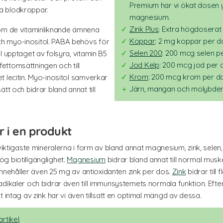
Premium har vi ökat dosen yt
öda blodkroppar.
magnesium.
Zink Plus
: Extra högdoserat 
tom de vitaminliknande ämnena
Koppar
: 2 mg koppar per d
h myo-inositol. PABA behövs för
Selen 200
: 200 mcg selen p
l upptaget av folsyra, vitamin B5
Jod Kelp
: 200 mcg jod per 
 fettomsättningen och till
Krom
: 200 mcg krom per d
t lecitin. Myo-inositol samverkar
Järn, mangan och molybden
tt och bidrar bland annat till
r i en produkt
 viktigaste mineralerna i form av bland annat magnesium, zink, selen
g biotillgänglighet.
Magnesium
bidrar bland annat till normal muske
 innehåller även 25 mg av antioxidanten zink per dos.
Zink
bidrar till 
adikaler och bidrar även till immunsystemets normala funktion. E
 intag av zink har vi även tillsatt en optimal mängd av dessa.
rtikel
.