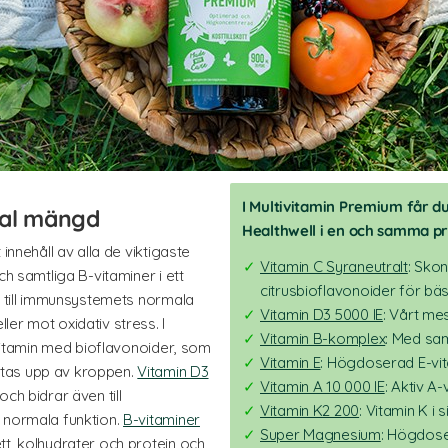
I Multivitamin Premium får d
imal mängd
Healthwell i en och samma p
innehåll av alla de viktigaste
Vitamin C Syraneutralt
: Sko
ch samtliga B-vitaminer i ett
citrusbioflavonoider för bä
 till immunsystemets normala
Vitamin D3 5000 IE
: Vårt me
er mot oxidativ stress. I
Vitamin B-komplex
: Med sam
C-vitamin med bioflavonoider, som
Vitamin E
: Högdoserad E-vit
tas upp av kroppen.
Vitamin D3
Vitamin A 10 000 IE
: Aktiv A-
ch bidrar även till
Vitamin K2 200
: Vitamin K i
 normala funktion.
B-vitaminer
Super Magnesium
: Högdose
tt, kolhydrater och protein och