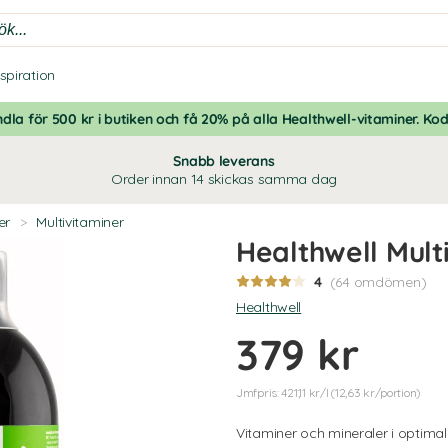
nspiration
dla för 500 kr i butiken och få 20% på alla Healthwell-vitaminer. Ko
Snabb leverans
Order innan 14 skickas samma dag
er
>
Multivitaminer
Healthwell Mul
4
(64 omdömen)
Healthwell
379 kr
Jmfpris: 421,11 kr/l (12,63 kr/portion)
Vitaminer och mineraler i optimal