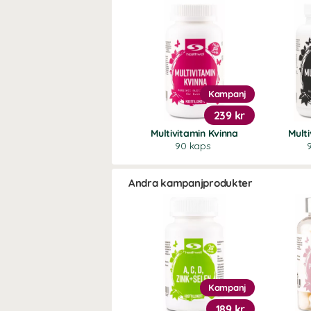
Kampanj
239 kr
Multivitamin Kvinna
Mult
90 kaps
Andra kampanjprodukter
Kampanj
189 kr