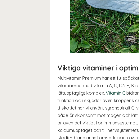
Viktiga vitaminer i opt
Multivitamin Premium har ett fullspäckat 
vitaminerna med vitamin A, C, D3, E, K o
lättupptagligt komplex.
Vitamin C
bidrar
funktion och skyddar även kroppens cell
tillskottet har vi använt syraneutralt 
både är skonsamt mot magen och lätt 
är även det viktigt för immunsystemet, o
kalciumupptaget och till nervsystemets
stödjer bland annat omsättningen av fe