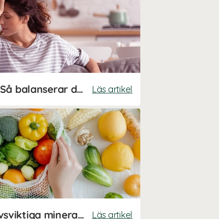
Hormonell obalans? Så balanserar du dina hormoner på naturlig väg
Läs artikel
Stor guide till våra livsviktiga mineraler
Läs artikel