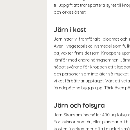
till uppgift att transportera syret till 
och orkeslöshet.
Järn i kost
Järn hittar vi framförallt i blodmat och
Även i vegetabiliska livsmedel som ful
baljväxter finns det järn. Kroppens up
jämför med andra näringsämnen. Järnet 
något svårare för kroppen att tillgodo
och personer som inte äter så mycket k
vilket förbättrar upptaget. Värt att vet
järndepåerna byggs upp. Tänk även på at
Järn och folsyra
Järn Skonsam innehåller 400 µg folsyra 
För kvinnor som är, eller planerar att bl
kosten förekommer ofta i mycket små mäng