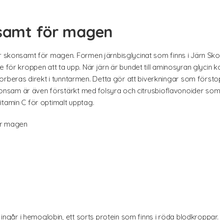
nsamt för magen
är skonsamt för magen. Formen järnbisglycinat som finns i Järn Sk
e för kroppen att ta upp. När järn är bundet till aminosyran glycin
eras direkt i tunntarmen. Detta gör att biverkningar som förstop
Skonsam är även förstärkt med folsyra och citrusbioflavonoider som h
itamin C för optimalt upptag.
ör magen
et ingår i hemoglobin, ett sorts protein som finns i röda blodkropp