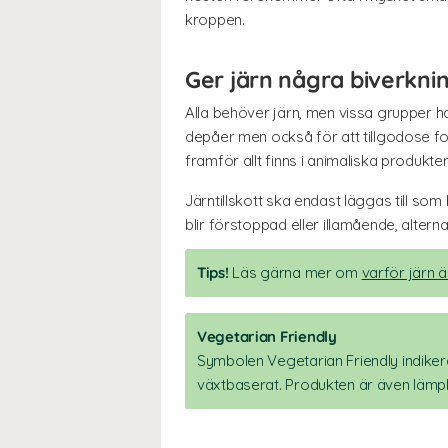
kroppen.
Ger järn några biverkni
Alla behöver järn, men vissa grupper ha
depåer men också för att tillgodose fos
framför allt finns i animaliska produkt
Järntillskott ska endast läggas till s
blir förstoppad eller illamående, alter
Tips!
Läs gärna mer om
varför järn ä
Vegetarian Friendly
Symbolen Vegetarian Friendly indikera
växtbaserat. Produkten är även lämpl