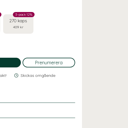
3-pack 12%
270 kaps
409 kr
rakt!
Skickas omgående