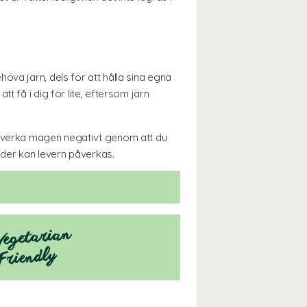
öva järn, dels för att hålla sina egna
t få i dig för lite, eftersom järn
 påverka magen negativt genom att du
ngder kan levern påverkas.