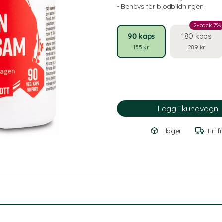
- Behövs för blodbildningen
2-pack 7%
90 kaps
180 kaps
155 kr
289 kr
I lager
Fri f