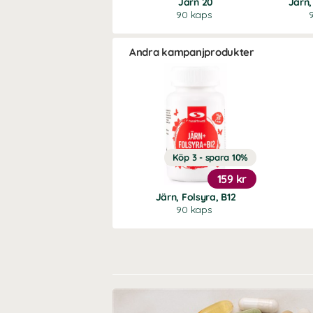
Järn 20
Järn,
90 kaps
Andra kampanjprodukter
Köp 3 - spara 10%
159 kr
Järn, Folsyra, B12
90 kaps