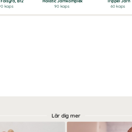
 Folsyra, B12
Holistic Järnkomplex
Trippel Järn
90 kaps
90 kaps
60 kaps
Lär dig mer