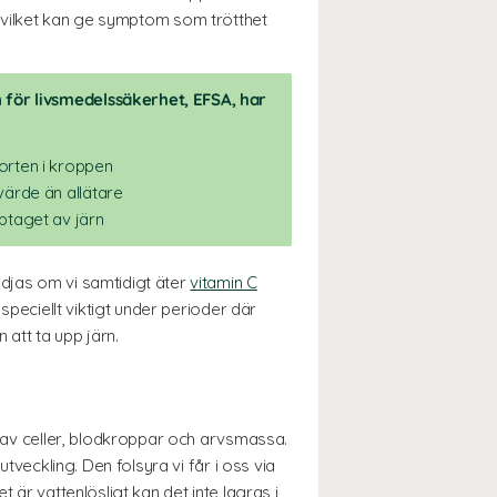
pstå vilket kan ge symptom som trötthet
för livsmedelssäkerhet, EFSA, har
orten i kroppen
värde än allätare
ptaget av järn
ödjas om vi samtidigt äter
vitamin C
speciellt viktigt under perioder där
att ta upp järn.
g av celler, blodkroppar och arvsmassa.
tveckling. Den folsyra vi får i oss via
 är vattenlösligt kan det inte lagras i