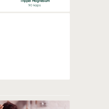
Trippel Magnesium
Probiotic Premium
90 kaps
30 kaps