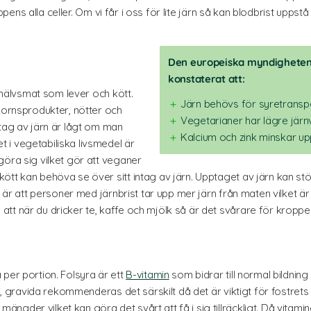
kroppens alla celler. Om vi får i oss för lite järn så kan blodbrist up
Den europeiska myndigheten 
konstaterat att:
 inälvsmat som lever och kött.
Järn behövs för syretransp
lkornsprodukter, nötter och
Vegetarianer har lägre järn
ptag av järn är lågt om man
Kalcium och zink minskar up
i vegetabiliska livsmedel är
göra sig vilket gör att veganer
ött kan behöva se över sitt intag av järn. Upptaget av järn kan st
a är att personer med järnbrist tar upp mer järn från maten vilket är 
t när du dricker te, kaffe och mjölk så är det svårare för kroppen 
per portion. Folsyra är ett
B-vitamin
som bidrar till normal bildnin
i, gravida rekommenderas det särskilt då det är viktigt för fostrets u
der vilket kan göra det svårt att få i sig tillräckligt. Då vitaminet