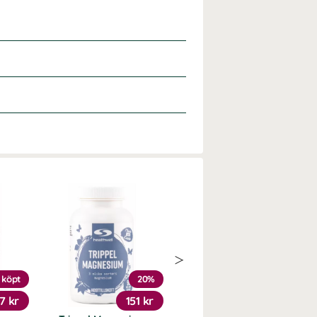
 köpt
20%
7 kr
151 kr
249 kr