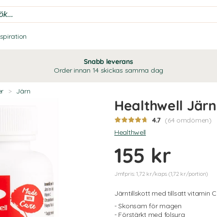
nspiration
Snabb leverans
Order innan 14 skickas samma dag
er
>
Järn
Healthwell Jär
4.7
(64 omdömen)
Healthwell
155 kr
Jmfpris: 1,72 kr/kaps (1,72 kr/portion)
Järntillskott med tillsatt vitamin C
- Skonsam för magen
- Förstärkt med folsyra