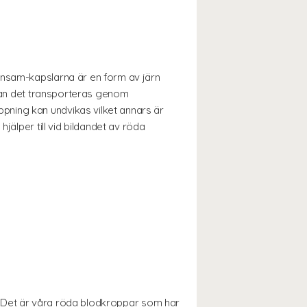
onsam-kapslarna är en form av järn
 kan det transporteras genom
pning kan undvikas vilket annars är
jälper till vid bildandet av röda
ar. Det är våra röda blodkroppar som har