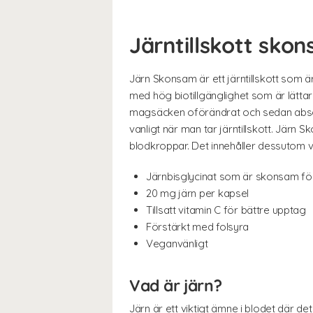
Järntillskott sko
Järn Skonsam är ett järntillskott som 
med hög biotillgänglighet som är lättar
magsäcken oförändrat och sedan absorb
vanligt när man tar järntillskott. Järn 
blodkroppar. Det innehåller dessutom v
Järnbisglycinat som är skonsam f
20 mg järn per kapsel
Tillsatt vitamin C för bättre upptag
Förstärkt med folsyra
Veganvänligt
Vad är järn?
Järn är ett viktigt ämne i blodet där d