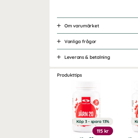
Om varumärket
Vanliga frågor
Leverans & betalning
Produkttips
Köp 3 - spara 13%
K
115 kr