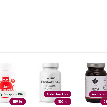
öp 3 - spara 10%
Andra har köpt
Andra har
159 kr
130 kr
21