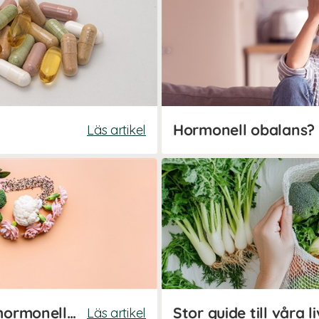
Läs artikel
Ät efter din menscykel för hormonell balans
Läs artikel