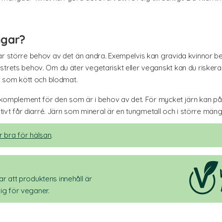
ngar?
r större behov av det än andra. Exempelvis kan gravida kvinnor beh
trets behov. Om du äter vegetariskt eller veganskt kan du riskera at
er som kött och blodmat.
om komplement för den som är i behov av det. För mycket järn kan
nativt får diarré. Järn som mineral är en tungmetall och i större mä
r bra för hälsan
.
r att produktens innehåll är
ig för veganer.