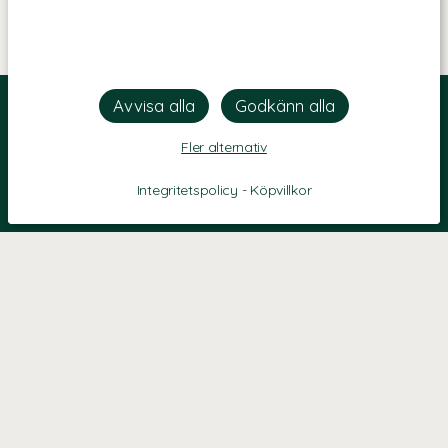
Fler alternativ
Integritetspolicy
-
Köpvillkor