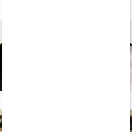
Kreatin Monohydrat
Core Creatine Pro
Creatine Caps Pr
300 g
330 g
120 kaps
Lär dig mer
Kreatin - inte bara för träning
Läs artikel