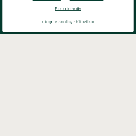
Fler alternativ
Integritetspolicy
-
Köpvillkor
KONTAKT
Kontaktformulär
TELEFON