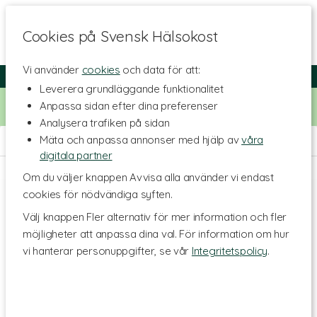
Cookies på Svensk Hälsokost
Vi använder
cookies
och data för att:
Fri frakt
Snabb leverans
Kundklubb
Leverera grundläggande funktionalitet
Bara idag! Handla för 500 kr i butiken och få 20% på alla
Anpassa sidan efter dina preferenser
Healthwell-vitaminer. Kod:
VITAMINER20
Analysera trafiken på sidan
Mäta och anpassa annonser med hjälp av
våra
Hem
>
Hälsa
>
Hjärna
>
Fokus & Koncentration
digitala partner
Om du väljer knappen Avvisa alla använder vi endast
cookies för nödvändiga syften.
Välj knappen Fler alternativ för mer information och fler
möjligheter att anpassa dina val. För information om hur
vi hanterar personuppgifter, se vår
Integritetspolicy
.