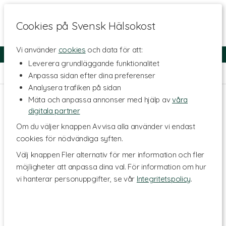
Cookies på Svensk Hälsokost
Vi använder
cookies
och data för att:
Fri frakt
Snabb leverans
Kundklubb
Leverera grundläggande funktionalitet
Hem
>
Kosttillskott - Ämnen
>
Mineraler
>
Bor
Anpassa sidan efter dina preferenser
Analysera trafiken på sidan
Mäta och anpassa annonser med hjälp av
våra
digitala partner
Om du väljer knappen Avvisa alla använder vi endast
cookies för nödvändiga syften.
Välj knappen Fler alternativ för mer information och fler
möjligheter att anpassa dina val. För information om hur
vi hanterar personuppgifter, se vår
Integritetspolicy
.