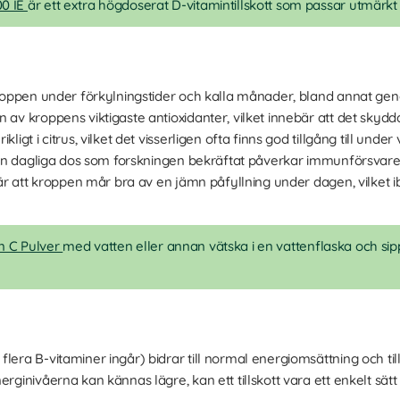
00 IE
är ett extra högdoserat D-vitamintillskott som passar utmär
 kroppen under förkylningstider och kalla månader, bland annat ge
 av kroppens viktigaste antioxidanter, vilket innebär att det skydd
ligt i citrus, vilket det visserligen ofta finns god tillgång till und
g den dagliga dos som forskningen bekräftat påverkar immunförsvare
ebär att kroppen mår bra av en jämn påfyllning under dagen, vilket i
n C Pulver
med vatten eller annan vätska i en vattenflaska och s
lera B-vitaminer ingår) bidrar till normal energiomsättning och till
rginivåerna kan kännas lägre, kan ett tillskott vara ett enkelt sätt