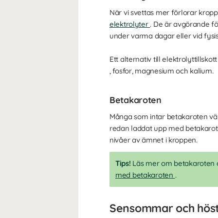
När vi svettas mer förlorar kropp
elektrolyter
. De är avgörande fö
under varma dagar eller vid fysisk
Ett alternativ till elektrolyttills
, fosfor, magnesium och kalium.
Betakaroten
Många som intar betakaroten väl
redan laddat upp med betakaroten
nivåer av ämnet i kroppen.
Tips!
Läs mer om betakaroten oc
med betakaroten
.
Sensommar och höst – 