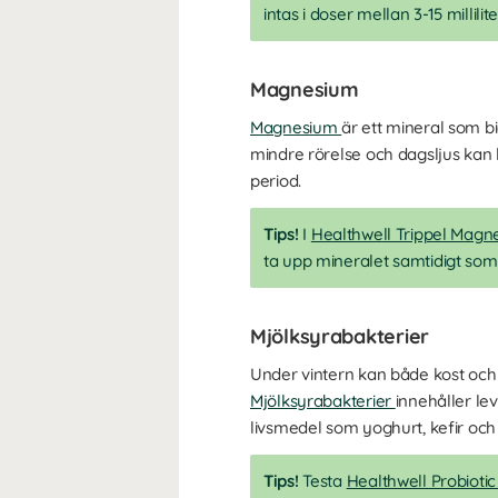
intas i doser mellan 3-15 millili
Magnesium
Magnesium
är ett mineral som bi
mindre rörelse och dagsljus kan 
period.
Tips!
I
Healthwell Trippel Mag
ta upp mineralet samtidigt so
Mjölksyrabakterier
Under vintern kan både kost och li
Mjölksyrabakterier
innehåller le
livsmedel som yoghurt, kefir och s
Tips!
Testa
Healthwell Probiot