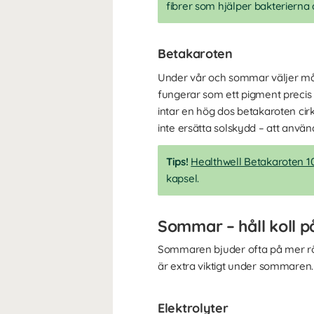
fibrer som hjälper bakterierna 
Betakaroten
Under vår och sommar väljer m
fungerar som ett pigment precis
intar en hög dos betakaroten cirk
inte ersätta solskydd – att använ
Tips!
Healthwell Betakaroten 
kapsel.
Sommar – håll koll p
Sommaren bjuder ofta på mer röre
är extra viktigt under sommaren. 
Elektrolyter