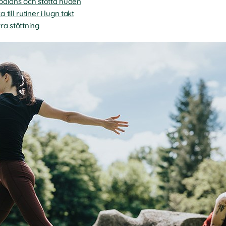
balans och stötta huden
ill rutiner i lugn takt
ra stöttning