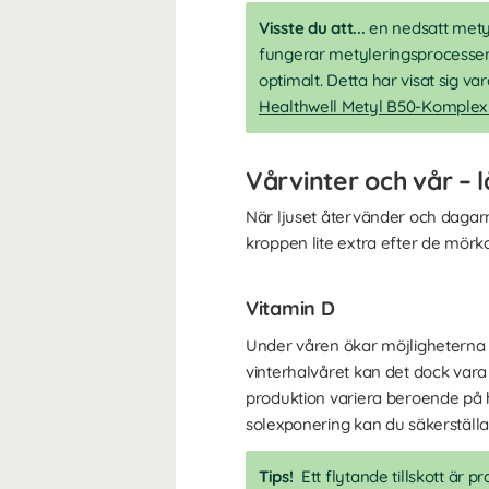
Visste du att...
en nedsatt met
fungerar metyleringsprocessen
optimalt. Detta har visat sig va
Healthwell Metyl B50-Komple
Vårvinter och vår – 
När ljuset återvänder och dagarna b
kroppen lite extra efter de mör
Vitamin D
Under våren ökar möjligheterna ti
vinterhalvåret kan det dock vara
produktion variera beroende på h
solexponering kan du säkerställa e
Tips!
Ett flytande tillskott är 