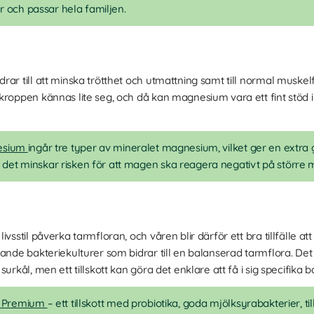
ter och passar hela familjen.
drar till att minska trötthet och utmattning samt till normal muskel
kroppen kännas lite seg, och då kan magnesium vara ett fint stöd i
nesium
ingår tre typer av mineralet magnesium, vilket ger en extra 
m det minskar risken för att magen ska reagera negativt på störr
vsstil påverka tarmfloran, och våren blir därför ett bra tillfälle at
vande bakteriekulturer som bidrar till en balanserad tarmflora. Det 
urkål, men ett tillskott kan göra det enklare att få i sig specifika
ic Premium
– ett tillskott med probiotika, goda mjölksyrabakterier,