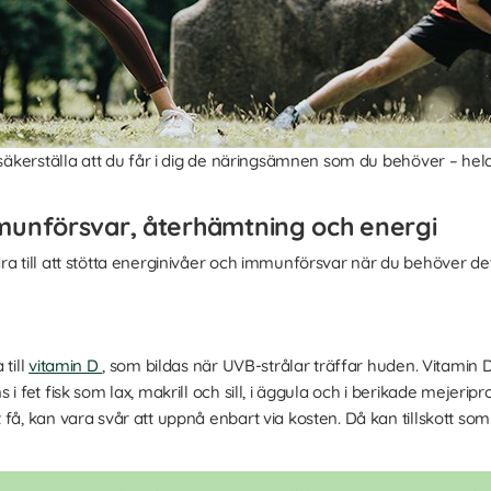
 säkerställa att du får i dig de näringsämnen som du behöver – hela
mmunförsvar, återhämtning och energi
ra till att stötta energinivåer och immunförsvar när du behöver d
till
vitamin D
, som bildas när UVB-strålar träffar huden. Vitamin D 
 i fet fisk som lax, makrill och sill, i äggula och i berikade meje
få, kan vara svår att uppnå enbart via kosten. Då kan tillskott som 