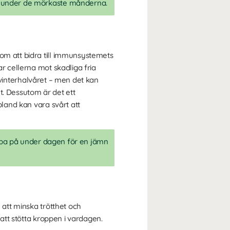
kt under de mörkaste månderna.
nom att bidra till immunsystemets
ar cellerna mot skadliga fria
er vinterhalvåret – men det kan
t. Dessutom är det ett
bland kan vara svårt att
ippa på under dagen för en jämn
 att minska trötthet och
 att stötta kroppen i vardagen.