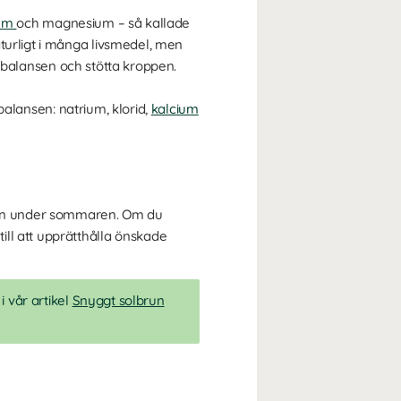
ium
och magnesium – så kallade
turligt i många livsmedel, men
la balansen och stötta kroppen.
tbalansen: natrium, klorid,
kalcium
ingen under sommaren. Om du
ll att upprätthålla önskade
 vår artikel
Snyggt solbrun