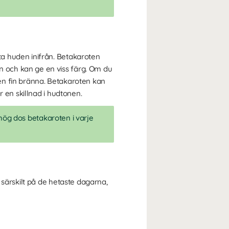
tta huden inifrån. Betakaroten
 och kan ge en viss färg. Om du
r en fin bränna. Betakaroten kan
 en skillnad i hudtonen.
hög dos betakaroten i varje
 särskilt på de hetaste dagarna,