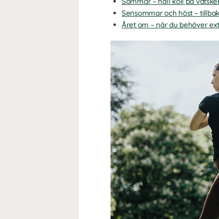
Sommar – håll koll på vätske
Sensommar och höst – tillbaka t
Året om – när du behöver ext