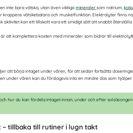
en inte bara vätska, utan även viktiga
mineraler
som natrium,
kal
r kroppens vätskebalans och muskelfunktion. Elektrolyter finns na
 aktivitet kan ett tillskott vara ett smidigt sätt att snabbt återstäl
kott är att komplettera kosten med mineraler som bidrar till elektroly
jer att börja intaget under våren, för att sedan fortsätta doser
 under våren kan du förslagsvis inta en mindre dos som hjälper ti
h hur du kan fördela intaget innan, under och efter solsäsongen i
tillbaka till rutiner i lugn takt