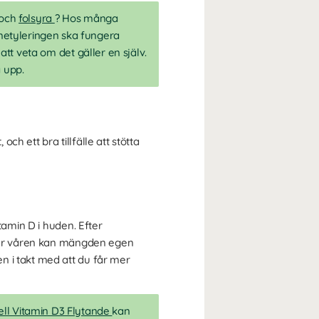
och
folsyra
? Hos många
metyleringen ska fungera
att veta om det gäller en själv.
a upp.
ch ett bra tillfälle att stötta
tamin D i huden. Efter
under våren kan mängden egen
n i takt med att du får mer
ll Vitamin D3 Flytande
kan