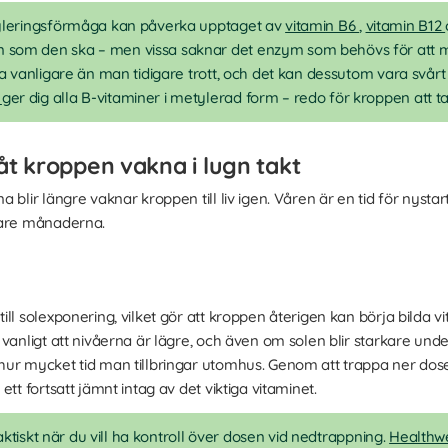
yleringsförmåga kan påverka upptaget av
vitamin B6
,
vitamin B12
 som den ska – men vissa saknar det enzym som behövs för att 
ra vanligare än man tidigare trott, och det kan dessutom vara svårt 
x
ger dig alla B-vitaminer i metylerad form – redo för kroppen att t
låt kroppen vakna i lugn takt
lir längre vaknar kroppen till liv igen. Våren är en tid för nystart, o
kare månaderna.
ll solexponering, vilket gör att kroppen återigen kan börja bilda vi
 vanligt att nivåerna är lägre, och även om solen blir starkare 
ur mycket tid man tillbringar utomhus. Genom att trappa ner dose
tt fortsatt jämnt intag av det viktiga vitaminet.
praktiskt när du vill ha kontroll över dosen vid nedtrappning.
Healthwe