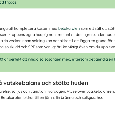
att frodas.
ånga att komplettera kosten med
betakaroten
som ett sätt att stö
 som kroppens egna hudpigment melanin – det lagras under huden
a tio veckor innan solning kan det bidra till att lägga en grund fö
da solskydd och SPF som vanligt är lika viktigt även om du upplever
100
är perfekt att inleda solsäsongen med, eftersom det ger dig en 
å vätskebalans och stötta huden
lse, solljus och variation i vardagen. Att se över vätskebalansen,
Betakaroten bidrar till en jämn, fin bränna och solkysst hud.