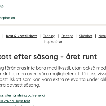
Inspiration
|
Kost & kosttillskott
|
Träning
|
Recept
|
Skönhet
|
Natu
Inspiratörer
skott efter säsong – året runt
 förändras inte bara med livsstil, utan också med
 skifta, men även våra möjligheter att få i oss vi
 kosttillskott som kan vara extra relevanta under ol
bra oavsett säsong.
ar, återhämtning och energi
en vakna i lugn takt