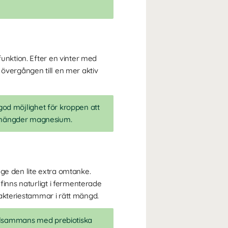
funktion. Efter en vinter med
 övergången till en mer aktiv
god möjlighet för kroppen att
e mängder magnesium.
t ge den lite extra omtanke.
finns naturligt i fermenterade
 bakteriestammar i rätt mängd.
 tillsammans med prebiotiska