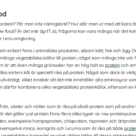
od
d protein? Får man inte näringsbrist? Hur står man ut med att bara 
 food? Är det inte dyrt? Ja, frågorna kan vara många när det komme
r i ens omgivning.
tein enbart finns i animaliska produkter, såsom kött, fisk och ägg. O
många vegetabiliska källor till protein, något som många inte vet. N
um är att även många grönsaker har en hög halt av
protein
och ami
a sorters kål är speciellt rika på protein. Något som dock är vikti
 fullvärdigt, vilket innebär att det inte innehåller alla aminosyror so
därför kombinera olika vegetabiliska proteinkällor, eftersom en 
v frön, växter och nötter som är rika på såväl protein som på andra
r det gäller just protein finns flera olika typer av raw proteinpulv
lten, exempelvis hampaprotein, chiaprotein, risprotein och ärtpro
 exempelvis maca, korngräs och lucuma som är rika på både
prote
r vegetabiliska livsmedel mycket viktiga källor till dessa närings