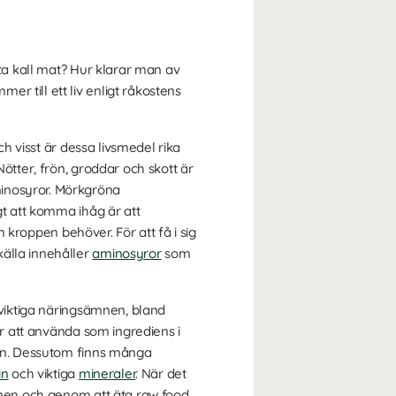
äta kall mat? Hur klarar man av
r till ett liv enligt råkostens
ch visst är dessa livsmedel rika
ötter, frön, groddar och skott är
nosyror. Mörkgröna
gt att komma ihåg är att
m kroppen behöver. För att få i sig
källa innehåller
aminosyror
som
 viktiga näringsämnen, bland
er att använda som ingrediens i
tein. Dessutom finns många
in
och viktiga
mineraler
. När det
ämnen och genom att äta raw food