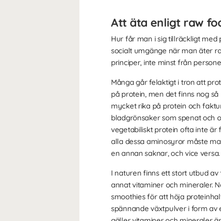
Att äta enligt raw fo
Hur får man i sig tillräckligt me
socialt umgänge när man äter raw
principer, inte minst från persone
Många går felaktigt i tron att pro
på protein, men det finns nog så 
mycket rika på protein och fakt
bladgrönsaker som spenat och olik
vegetabiliskt protein ofta inte är
alla dessa aminosyror måste man 
en annan saknar, och vice versa.
I naturen finns ett stort utbud a
annat vitaminer och mineraler. Nä
smoothies för att höja proteinha
spännande växtpulver i form av
gäller vitaminer och mineraler ä