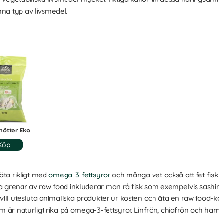
nna typ av livsmedel.
nötter Eko
 äta rikligt med
omega-3-fettsyror
och många vet också att fet fisk 
a grenar av raw food inkluderar man rå fisk som exempelvis sashimi i 
t vill utesluta animaliska produkter ur kosten och äta en raw food-
som är naturligt rika på omega-3-fettsyror. Linfrön, chiafrön och h