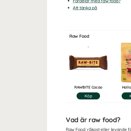
Fördelar med raw food?
Att tänka på
Raw Food
RAWBITE Cacao
Hall
Vad är raw food?
Raw Food, råkost eller levande f