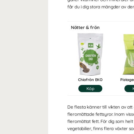
får du i dig stora mängder av de
Nötter & frön
Chiafrön EKO
Pistage
De flesta känner till vikten av att
fleromättade fettsyror. Inom viss
fleromättat fett. För dig som hel
vegetabilier, finns flera växter 