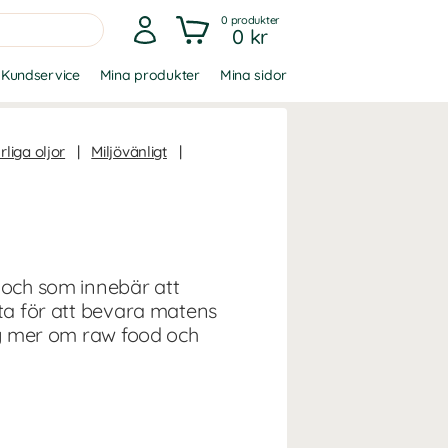
0
produkter
0 kr
Kundservice
Mina produkter
Mina sidor
rliga oljor
|
Miljövänligt
|
, och som innebär att
tta för att bevara matens
dig mer om raw food och