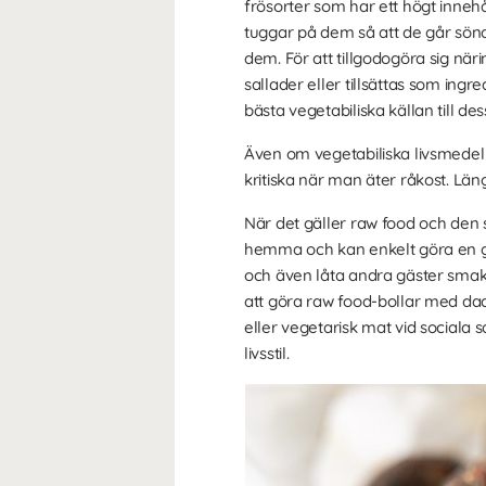
frösorter som har ett högt inneh
tuggar på dem så att de går sönde
dem. För att tillgodogöra sig när
sallader eller tillsättas som ing
bästa vegetabiliska källan till dess
Även om vegetabiliska livsmede
kritiska när man äter råkost. Lä
När det gäller raw food och den 
hemma och kan enkelt göra en go
och även låta andra gäster smaka
att göra raw food-bollar med dad
eller vegetarisk mat vid sociala
livsstil.