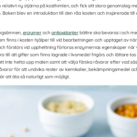
 relativt ny stjärna på kosthimlen, och fick sitt stora genomsla
oken blev en introduktion till den råa kosten och inspirerade till en
ringsämnen,
enzymer
och
antioxidanter
bättre ska bevaras i och med
m finns i kosten hjälper till vid bearbetningen och upptaget av n
ch förstörs vid upphettning förloras enzymernas egenskaper när v
a till att gifter som finns lagrade i livsmedel frigörs och lättare ta
tt inte hetta upp maten samt att välja färska råvaror efter vad sä
råvaror för att undvika rester av kemikalier, bekämpningsmedel o
 att äta så naturligt som möjligt.