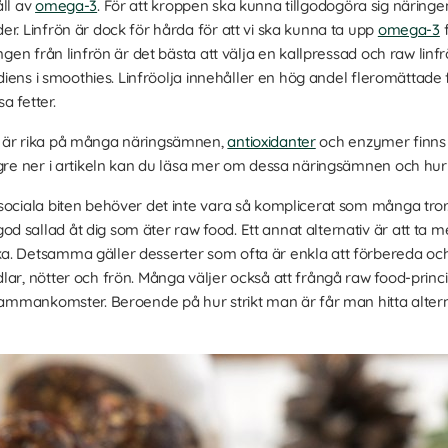
åll av
omega-3
. För att kroppen ska kunna tillgodogöra sig näringe
r. Linfrön är dock för hårda för att vi ska kunna ta upp
omega-3
f
ingen från linfrön är det bästa att välja en kallpressad och raw linf
rediens i smoothies. Linfröolja innehåller en hög andel fleromättad
a fetter.
l är rika på många näringsämnen,
antioxidanter
och enzymer finns
ngre ner i artikeln kan du läsa mer om dessa näringsämnen och hur 
sociala biten behöver det inte vara så komplicerat som många tror
d sallad åt dig som äter raw food. Ett annat alternativ är att ta
. Detsamma gäller desserter som ofta är enkla att förbereda och 
lar, nötter och frön. Många väljer också att frångå raw food-pri
 sammankomster. Beroende på hur strikt man är får man hitta alter