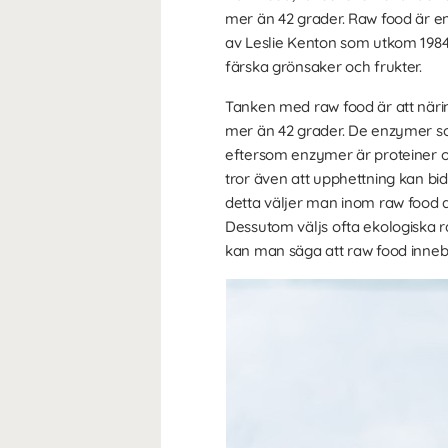
mer än 42 grader. Raw food är en
av Leslie Kenton som utkom 1984. B
färska grönsaker och frukter.
Tanken med raw food är att nä
mer än 42 grader. De enzymer so
eftersom enzymer är proteiner o
tror även att upphettning kan bidr
detta väljer man inom raw food a
Dessutom väljs ofta ekologiska 
kan man säga att raw food innebär