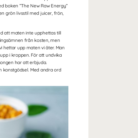
g med boken ”The New Raw Energy”
 grön livsstil med juicer, frön,
 att maten inte upphettas till
äringsämnen från kosten, men
i hettar upp maten vi äter. Man
s upp i kroppen. För att undvika
songen har att erbjuda.
ch konstgödsel. Med andra ord