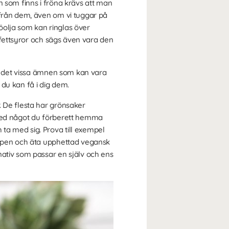
n som finns i fröna krävs att man
rån dem, även om vi tuggar på
röolja som kan ringlas över
e fettsyror och sägs även vara den
 det vissa ämnen som kan vara
du kan få i dig dem.
. De flesta har grönsaker
 med något du förberett hemma
ta med sig. Prova till exempel
ncipen och äta upphettad vegansk
nativ som passar en själv och ens