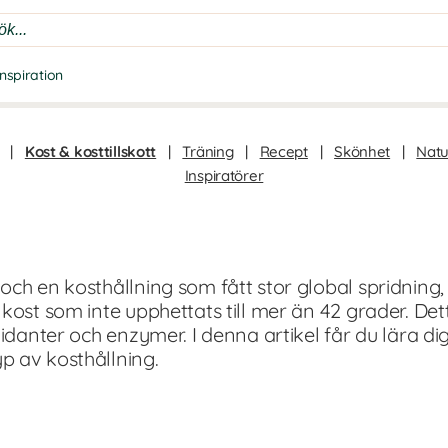
Inspiration
|
Kost & kosttillskott
|
Träning
|
Recept
|
Skönhet
|
Natu
Inspiratörer
och en kosthållning som fått stor global spridning
kost som inte upphettats till mer än 42 grader. De
xidanter och enzymer. I denna artikel får du lära 
p av kosthållning.