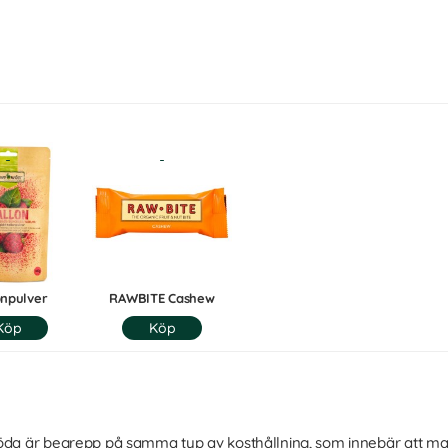
onpulver
RAWBITE Cashew
öda är begrepp på samma typ av kosthållning, som innebär att mat 