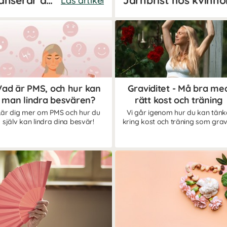
Hormonell obalans? Så balanserar du dina hormoner på naturlig väg
Järnbrist hos kvinno
Läs artikel
Vad är PMS, och hur kan
Graviditet - Må bra me
man lindra besvären?
rätt kost och träning
Lär dig mer om PMS och hur du
Vi går igenom hur du kan tänk
själv kan lindra dina besvär!
kring kost och träning som grav