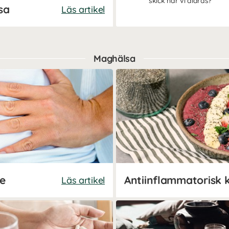
skick när vi åldras?
sa
Läs artikel
Maghälsa
e
Antiinflammatorisk 
Läs artikel