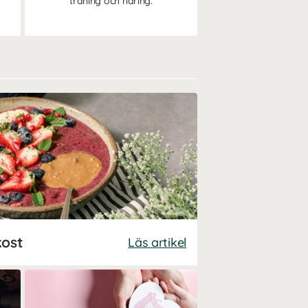
träning och näring.
kost
Läs artikel