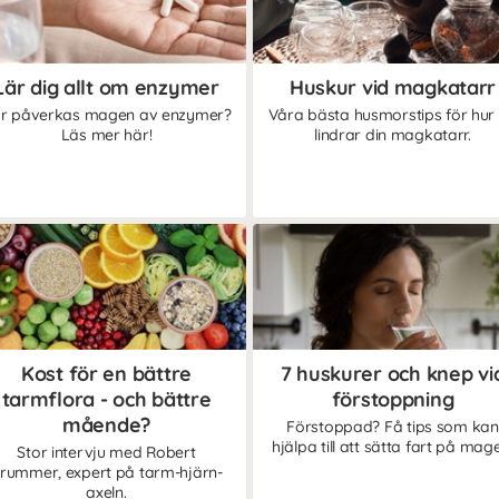
Lär dig allt om enzymer
Huskur vid magkatarr
r påverkas magen av enzymer?
Våra bästa husmorstips för hur
Läs mer här!
lindrar din magkatarr.
Kost för en bättre
7 huskurer och knep vi
tarmflora - och bättre
förstoppning
mående?
Förstoppad? Få tips som kan
hjälpa till att sätta fart på mag
Stor intervju med Robert
rummer, expert på tarm-hjärn-
axeln.