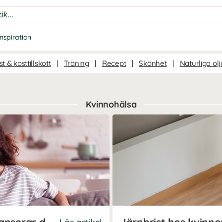
Inspiration
t & kosttillskott
|
Träning
|
Recept
|
Skönhet
|
Naturliga olj
Kvinnohälsa