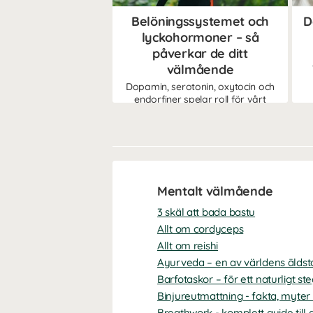
Belöningssystemet och
D
lyckohormoner – så
påverkar de ditt
välmående
Dopamin, serotonin, oxytocin och
endorfiner spelar roll för vårt
välmående.
Mentalt välmående
3 skäl att bada bastu
Allt om cordyceps
Allt om reishi
Ayurveda – en av världens äldsta
Barfotaskor – för ett naturligt st
Binjureutmattning - fakta, myter
Breathwork - komplett guide till