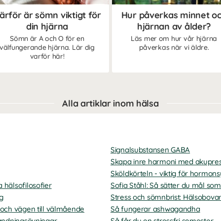
ärför är sömn viktigt för
Hur påverkas minnet o
din hjärna
hjärnan av ålder?
Sömn är A och O för en
Läs mer om hur vår hjärna
välfungerande hjärna. Lär dig
påverkas när vi äldre.
varför här!
Alla artiklar inom hälsa
Signalsubstansen GABA
Skapa inre harmoni med akupre
Sköldkörteln - viktig för hormon
 hälsofilosofier
Sofia Ståhl: Så sätter du mål som
eg
Stress och sömnbrist: Hälsobova
 och vägen till välmående
Så fungerar ashwagandha
 andningsövningar
Så får du en stressfri semester