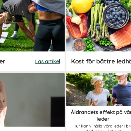
er
Kost för bättre ledh
Läs artikel
Åldrandets effekt på vå
leder
Hur kan vi hålla våra leder i b