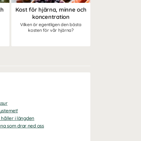
ch
Kost för hjärna, minne och
koncentration
Vilken är egentligen den bästa
kosten för vår hjärna?
ssur
systemet!
 håller i längden
rna som drar ned oss