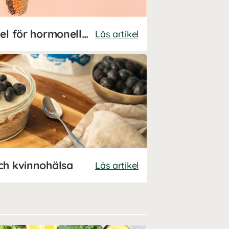
Ät efter din menscykel för hormonell balans
Läs artikel
ch kvinnohälsa
Läs artikel