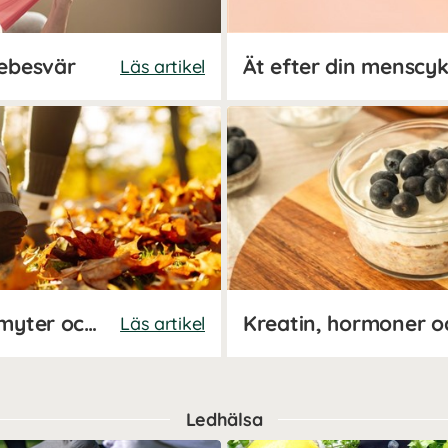
iebesvär
Läs artikel
Binjureutmattning - fakta, myter och vägen till välmående
Kreatin, hormoner o
Läs artikel
Ledhälsa