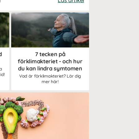
r
Läs artikel
d
7 tecken på
förklimakteriet - och hur
du kan lindra symtomen
a
id!
Vad är förklimakteriet? Lär dig
mer här!