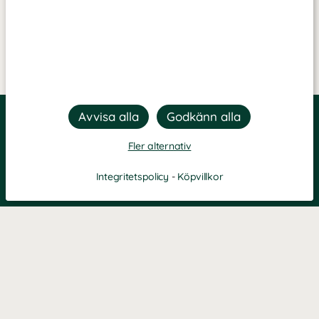
Fler alternativ
Integritetspolicy
-
Köpvillkor