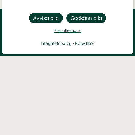
Fler alternativ
Integritetspolicy
-
Köpvillkor
KONTAKT