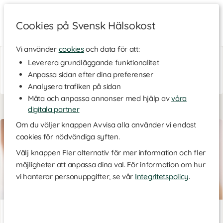
Cookies på Svensk Hälsokost
Vi använder
cookies
och data för att:
Aktuella artiklar
|
Hälsa
|
Kost & kosttillskott
|
Träning
|
Leverera grundläggande funktionalitet
Recept
|
Skönhet
|
Naturliga oljor
|
Miljövänligt
|
Anpassa sidan efter dina preferenser
Inspiratörer
Analysera trafiken på sidan
Mäta och anpassa annonser med hjälp av
våra
digitala partner
Om du väljer knappen Avvisa alla använder vi endast
cookies för nödvändiga syften.
Välj knappen Fler alternativ för mer information och fler
möjligheter att anpassa dina val. För information om hur
vi hanterar personuppgifter, se vår
Integritetspolicy
.
Ricinolja för hår, hud och naglar – komplett guide
Läs artikel