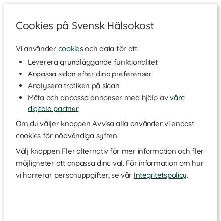
Cookies på Svensk Hälsokost
Vi använder
cookies
och data för att:
Aktuella artiklar
|
Hälsa
|
Kost & kosttillskott
|
Träning
Leverera grundläggande funktionalitet
|
Recept
|
Skönhet
|
Naturliga oljor
|
Miljövänligt
|
Anpassa sidan efter dina preferenser
Inspiratörer
Analysera trafiken på sidan
Mäta och anpassa annonser med hjälp av
våra
Fördelarna med kokosolja -
digitala partner
Om du väljer knappen Avvisa alla använder vi endast
för hår, hud och matlagning
cookies för nödvändiga syften.
Välj knappen Fler alternativ för mer information och fler
Kokosolja är en riktig hälsoprodukt när det kommer
möjligheter att anpassa dina val. För information om hur
till matlagning, men vad många inte vet är att det
vi hanterar personuppgifter, se vår
Integritetspolicy
.
även är en dunderprodukt för hud och hår. I den här
artikeln får du tips och råd på hur du boostar ditt
yttre med kokosfettets nyttiga ämnen.